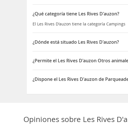
¿Qué categoría tiene Les Rives D'auzon?
El Les Rives D'auzon tiene la categoría Campings
¿Dónde está situado Les Rives D'auzon?
El Les Rives D'auzon está situado en 505 route du
¿Permite el Les Rives D'auzon Otros animal
Sí, el Les Rives D'auzon permite Otros animales 
¿Dispone el Les Rives D'auzon de Parquead
Sí, el Les Rives D'auzon dispone de Parqueadero
Opiniones sobre
Les Rives D'