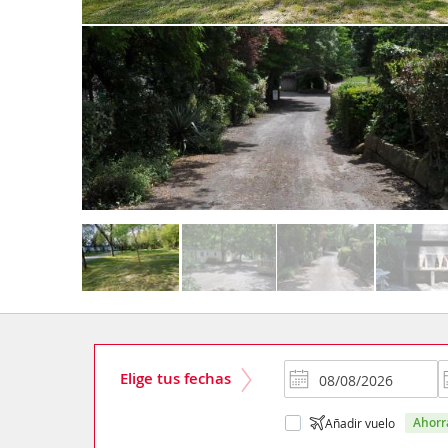
Elige tus fechas
ahor
Añadir vuelo