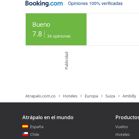
Opiniones 100% verificadas
Bueno
7.8
34
opiniones
Publicidad
Atrapalo.com.co
Hoteles
Europa
Suiza
Ambilly
Atrápalo en el mundo
Producto
España
Vuelos
Chile
Hoteles