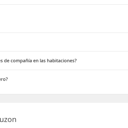
 viaduc
es de compañía en las habitaciones?
de compañía en las habitaciones
ero?
auzon