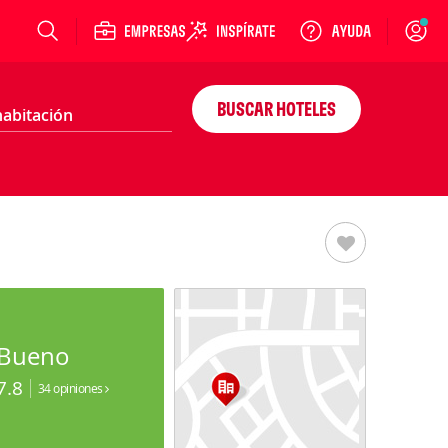
Login
BUSCAR HOTELES
Bueno
7.8
34 opiniones