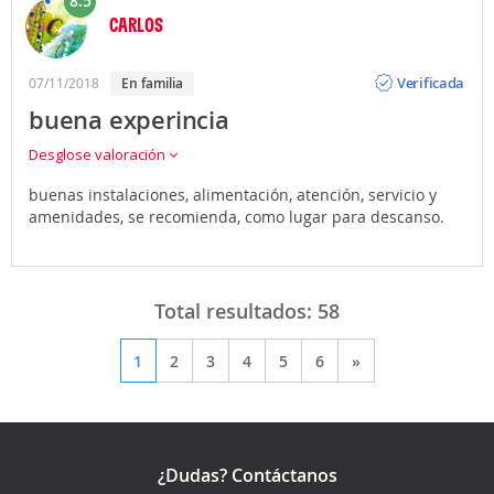
8.5
CARLOS
Opinión
Verificada
07/11/2018
En familia
buena experincia
Desglose valoración
buenas instalaciones, alimentación, atención, servicio y
amenidades, se recomienda, como lugar para descanso.
Total resultados:
58
1
2
3
4
5
6
»
¿Dudas? Contáctanos