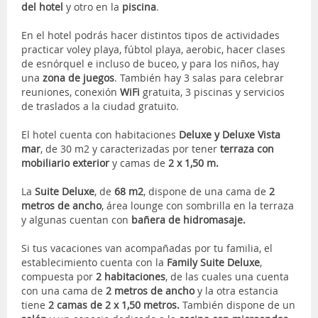
del hotel
y otro en la
piscina
.
En el hotel podrás hacer distintos tipos de actividades
practicar voley playa, fúbtol playa, aerobic, hacer clases
de esnórquel e incluso de buceo, y para los niños, hay
una
zona de juegos
. También hay 3 salas para celebrar
reuniones, conexión
WiFi
gratuita, 3 piscinas y servicios
de traslados a la ciudad gratuito.
El hotel cuenta con habitaciones
Deluxe y Deluxe Vista
mar
, de 30 m2 y caracterizadas por tener
terraza con
mobiliario exterior
y camas de
2 x 1,50 m.
La
Suite Deluxe
, de
68 m2
, dispone de una cama de
2
metros de ancho
, área lounge con sombrilla en la terraza
y algunas cuentan con
bañera de hidromasaje.
Si tus vacaciones van acompañadas por tu familia, el
establecimiento cuenta con la
Family Suite Deluxe
,
compuesta por
2 habitaciones
, de las cuales una cuenta
con una cama de
2 metros de ancho
y la otra estancia
tiene
2 camas de 2 x 1,50 metros.
También dispone de un