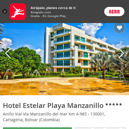
Hoteles
Atrápalo, planes cerca de ti
×
ABRIR
Login
Atrapalo.com
Gratis - En Google Play
Hotel Estelar Playa Manzanillo
Anillo Vial Vía Manzanillo del mar Km 4-985 - 130001,
Cartagena, Bolivar (Colombia)