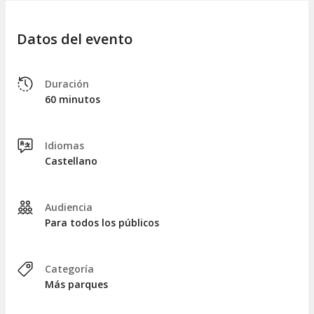
Las Rutas al Aire Libre
El Jardín Sostenible
Datos del evento
La exposición Un Océano… de Plástico
Una opción perfecta para descubrir la esencia del
Duración
Parque en menos tiempo.
60 minutos
Idiomas
Castellano
Audiencia
Para todos los públicos
Categoría
Más parques