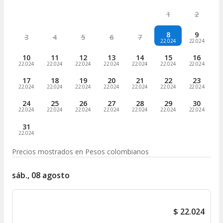
1
2
8
9
3
4
5
6
7
22.024
22.024
10
11
12
13
14
15
16
22.024
22.024
22.024
22.024
22.024
22.024
22.024
17
18
19
20
21
22
23
22.024
22.024
22.024
22.024
22.024
22.024
22.024
24
25
26
27
28
29
30
22.024
22.024
22.024
22.024
22.024
22.024
22.024
31
22.024
Precios mostrados en
Pesos colombianos
sáb., 08 agosto
$
22.024