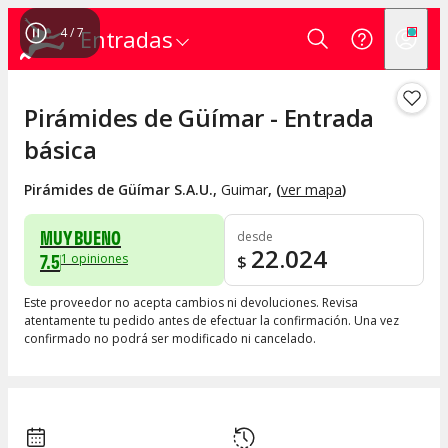
4
/
7
Entradas
Pirámides de Güímar - Entrada
básica
Pirámides de Güímar S.A.U.
,
Guimar
, (
ver mapa
)
MUY BUENO
desde
22.024
7.5
1
opiniones
$
Este proveedor no acepta cambios ni devoluciones. Revisa
atentamente tu pedido antes de efectuar la confirmación. Una vez
confirmado no podrá ser modificado ni cancelado.