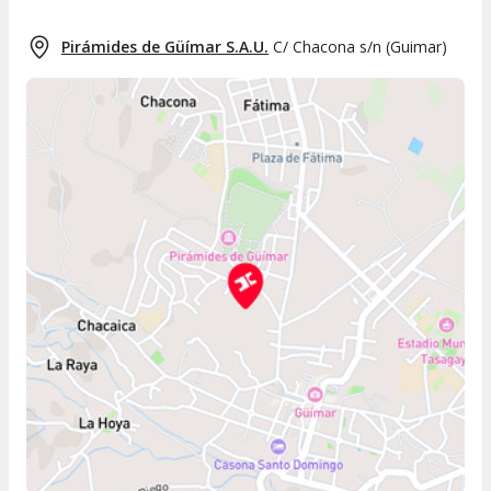
Pirámides de Güímar S.A.U.
C/ Chacona s/n
(
Guimar
)