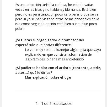
Es una atracción turística curiosa, he estado varias
7.5
7.5
7.5
7.5
veces en las islas y no habiahay ido nunca. Está bien
pero no es para tanto..un.poco caro para lo que se ve
Calidad del
Calidad /
Puesta en
Interpretación
pero si ya se han visitado otras cosas principales de la
Espectáculo
Precio
Escena
artística
isla como segunda opción está bien aunque un poco
pobre
¿Si fueras el organizador o promotor del
espectáculo que harías diferente?
Lo veo.muy soso, a lo.mejor algún guia que vaya
explicando en que consiste la.formación de
las.pirámides lo haría mas entretenido
¿Si pudieras hablar con el artista (cantante, actriz,
actor,...) qué le dirías?
Mas explicación sobre el lugar
1 - 1 de 1 resultados