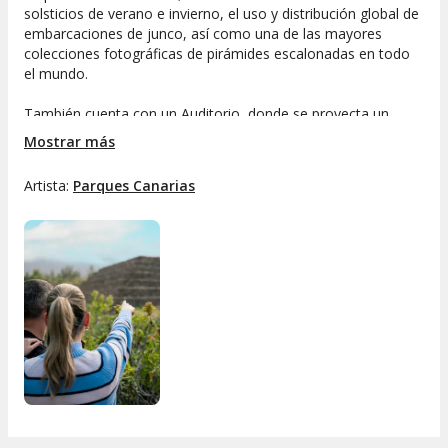
solsticios de verano e invierno, el uso y distribución global de
embarcaciones de junco, así como una de las mayores
colecciones fotográficas de pirámides escalonadas en todo
el mundo.
También cuenta con un Auditorio, donde se proyecta un
documental sobre las pirámides y las investigaciones del Dr.
Mostrar más
Heyerdahl; una Sala de Expediciones con información y
reproducciones de los barcos empleados por Heyerdahl en
Artista:
Parques Canarias
sus travesías transoceánicas.
La Entrada Básica incluye los 6 esenciales de Pirámides de
Güímar, perfectos para una visita más breve pero completa
en contenidos clave.
Incluye:
Las seis Pirámides escalonadas
El Museo
El Auditorio