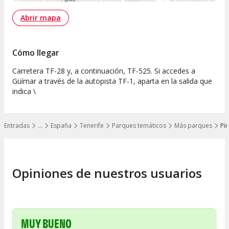
Abrir mapa
Cómo llegar
Carretera TF-28 y, a continuación, TF-525. Si accedes a
Güímar a través de la autopista TF-1, aparta en la salida que
indica \
Entradas
…
España
Tenerife
Parques temáticos
Más parques
Pi
Mostrar todos los niveles
Opiniones de nuestros usuarios
MUY BUENO