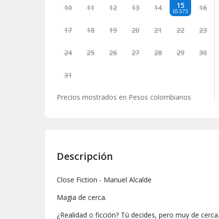
15
10
11
12
13
14
16
65.573
17
18
19
20
21
22
23
24
25
26
27
28
29
30
31
Precios mostrados en
Pesos colombianos
Descripción
Close Fiction - Manuel Alcalde
Magia de cerca.
¿Realidad o ficción? Tú decides, pero muy de cerca