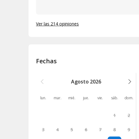
Ver las 214 opiniones
Fechas
Agosto
2026
lun.
mar.
mié.
jue.
vie.
sáb.
dom.
1
2
3
4
5
6
7
8
9