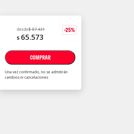
-
25
%
desde
$
87.431
65.573
$
COMPRAR
Una vez confirmado, no se admitirán
cambios ni cancelaciones