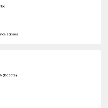
ambo
ncelaciones.
66
(
Bogotá
)