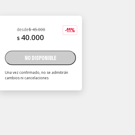
-
11
%
desde
$
45.000
40.000
$
NO DISPONIBLE
Una vez confirmado, no se admitirán
cambios ni cancelaciones