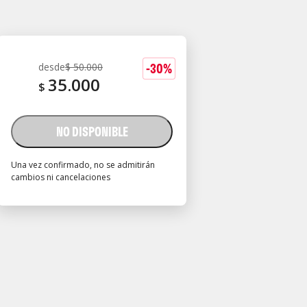
-
30
%
desde
$
50.000
35.000
$
NO DISPONIBLE
Una vez confirmado, no se admitirán
cambios ni cancelaciones