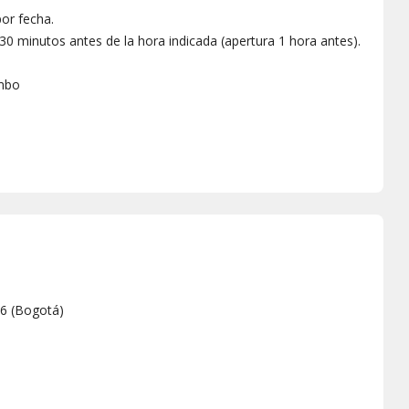
or fecha.
0 minutos antes de la hora indicada (apertura 1 hora antes).
ambo
66
(
Bogotá
)