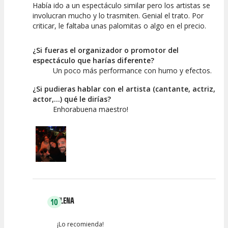
Había ido a un espectáculo similar pero los artistas se
10
7.5
10
involucran mucho y lo trasmiten. Genial el trato. Por
criticar, le faltaba unas palomitas o algo en el precio.
Calidad del
Puesta en
Interpretación
Espectáculo
Escena
artística
¿Si fueras el organizador o promotor del
espectáculo que harías diferente?
Un poco más performance con humo y efectos.
¿Si pudieras hablar con el artista (cantante, actriz,
actor,...) qué le dirías?
Enhorabuena maestro!
ELENA
10
¡Lo recomienda!