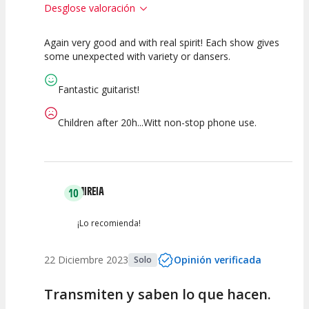
Desglose valoración
Again very good and with real spirit! Each show gives
10
7.5
10
some unexpected with variety or dansers.
Calidad del
Puesta en
Interpretación
Espectáculo
Escena
artística
Fantastic guitarist!
Children after 20h...Witt non-stop phone use.
MIREIA
10
¡Lo recomienda!
22 Diciembre 2023
Opinión verificada
Solo
Transmiten y saben lo que hacen.