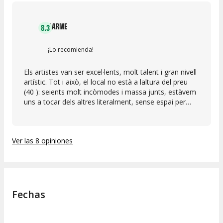
CARME
8.3
¡Lo recomienda!
Els artistes van ser excel·lents, molt talent i gran nivell
artístic. Tot i això, el local no està a laltura del preu
(40 ): seients molt incòmodes i massa junts, estàvem
uns a tocar dels altres literalment, sense espai per
deixar jaquetes, bolso o la copa, fet que feia difícil fins
i tot aplaudir. El tracte del personal no va ser gaire
amable i es permet lentrada de nens i bebès, cosa
Ver las 8 opiniones
que pot molestar durant lespectacle. Una llàstima,
perquè lactuació va ser molt bona però lexperiència
general no convida a repetir.
Fechas