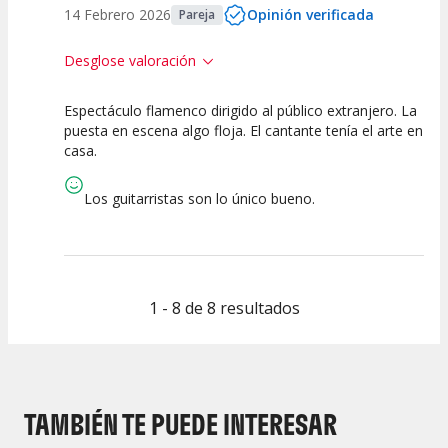
14 Febrero 2026
Opinión verificada
Pareja
Desglose valoración
Espectáculo flamenco dirigido al público extranjero. La
0
2.5
2.5
puesta en escena algo floja. El cantante tenía el arte en
casa.
Calidad del
Puesta en
Interpretación
Espectáculo
Escena
artística
Los guitarristas son lo único bueno.
1 - 8 de 8 resultados
TAMBIÉN TE PUEDE INTERESAR