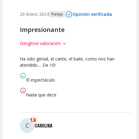
29 Enero 2024
Opinión verificada
Pareja
Impresionante
Desglose valoración
Ha sido genial, el cante, el baile, como nos han
10
10
10
atendido.... De 10!
Calidad del
Puesta en
Interpretación
Espectáculo
Escena
artística
El espectáculo
Nada que decir
1.6
C
CAROLINA