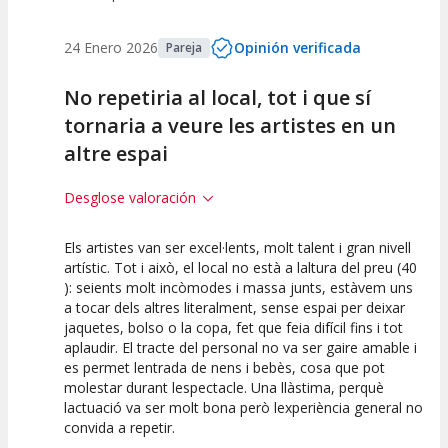
24 Enero 2026
Opinión verificada
Pareja
No repetiria al local, tot i que sí
tornaria a veure les artistes en un
altre espai
Desglose valoración
Els artistes van ser excel·lents, molt talent i gran nivell
7.5
7.5
10
artístic. Tot i això, el local no està a laltura del preu (40
): seients molt incòmodes i massa junts, estàvem uns
Calidad del
Puesta en
Interpretación
a tocar dels altres literalment, sense espai per deixar
Espectáculo
Escena
artística
jaquetes, bolso o la copa, fet que feia difícil fins i tot
aplaudir. El tracte del personal no va ser gaire amable i
es permet lentrada de nens i bebès, cosa que pot
molestar durant lespectacle. Una llàstima, perquè
lactuació va ser molt bona però lexperiència general no
convida a repetir.