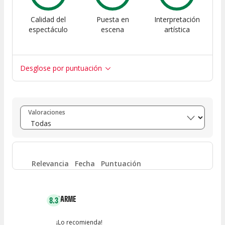
Calidad del
Puesta en
Interpretación
espectáculo
escena
artística
Desglose por puntuación
Entre 8 y 10
(
7
)
Valoraciones
Entre 6 y 8
(
0
)
Entre 4 y 6
(
0
)
Relevancia
Fecha
Puntuación
Entre 2 y 4
(
0
)
CARME
8.3
Entre 0 y 2
(
1
)
¡Lo recomienda!