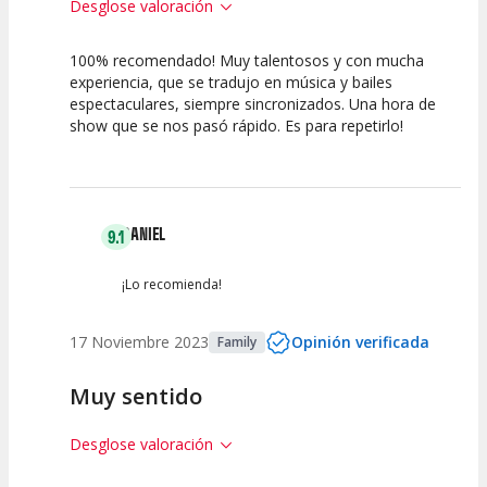
Desglose valoración
100% recomendado! Muy talentosos y con mucha
10
10
10
experiencia, que se tradujo en música y bailes
espectaculares, siempre sincronizados. Una hora de
Calidad del
Puesta en
Interpretación
show que se nos pasó rápido. Es para repetirlo!
Espectáculo
Escena
artística
DANIEL
9.1
¡Lo recomienda!
17 Noviembre 2023
Opinión verificada
Family
Muy sentido
Desglose valoración