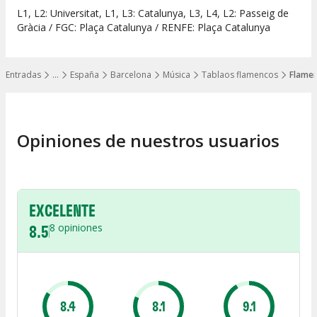
L1, L2: Universitat, L1, L3: Catalunya, L3, L4, L2: Passeig de
Gràcia / FGC: Plaça Catalunya / RENFE: Plaça Catalunya
Entradas
…
España
Barcelona
Música
Tablaos flamencos
Flamen
Mostrar todos los niveles
Opiniones de nuestros usuarios
EXCELENTE
8.5
8
opiniones
8.4
8.1
9.1