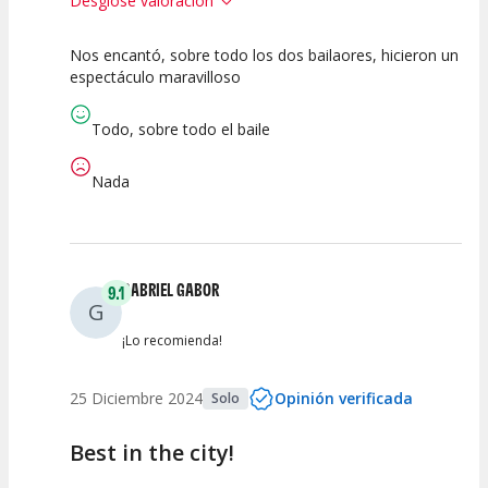
Desglose valoración
Nos encantó, sobre todo los dos bailaores, hicieron un
10
10
10
espectáculo maravilloso
Calidad del
Puesta en
Interpretación
Espectáculo
Escena
artística
Todo, sobre todo el baile
Nada
GABRIEL GABOR
9.1
G
¡Lo recomienda!
25 Diciembre 2024
Opinión verificada
Solo
Best in the city!