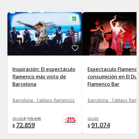
10
Inspiración: El espectáculo
Espectaculo Flamenc
flamenco más visto de
consumición en El D
Barcelona
Flamenco Bar
Barcelona · Tablaos flamencos
Barcelona · Tablaos fla
-
31
%
desde
$
105.646
desde
72.859
91.074
$
$