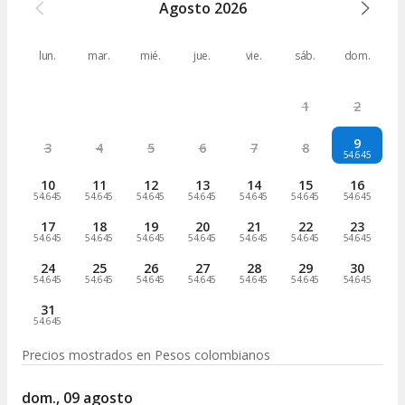
Agosto
2026
lun.
mar.
mié.
jue.
vie.
sáb.
dom.
1
2
9
3
4
5
6
7
8
54.645
10
11
12
13
14
15
16
54.645
54.645
54.645
54.645
54.645
54.645
54.645
17
18
19
20
21
22
23
54.645
54.645
54.645
54.645
54.645
54.645
54.645
24
25
26
27
28
29
30
54.645
54.645
54.645
54.645
54.645
54.645
54.645
31
54.645
Precios mostrados en
Pesos colombianos
dom., 09 agosto