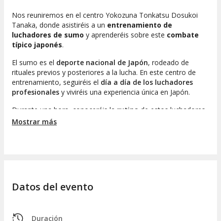
Nos reuniremos en el centro Yokozuna Tonkatsu Dosukoi
Tanaka, donde asistiréis a un
entrenamiento de
luchadores de sumo
y aprenderéis sobre este
combate
típico japonés
.
El sumo es el
deporte nacional de Japón
, rodeado de
rituales previos y posteriores a la lucha. En este centro de
entrenamiento, seguiréis el
día a día de los luchadores
profesionales
y viviréis una experiencia única en Japón.
Durante una hora, conoceréis la
rutina
de estos luchadores
y el
protocolo durante los entrenamientos
. Aprenderéis
Mostrar más
movimientos básicos de lucha enfrentándoos a uno de los
profesores.
Asistir a este entrenamiento será una ocasión para
comprender los rituales y costumbres
del deporte
nacional nipón y admirar el sacrificio diario de los luchadores.
Datos del evento
Tras el entrenamiento, nos dirigiremos al restaurante anexo
al centro para disfrutar de una
comida o cena típica de los
luchadores de sumo
.
Duración