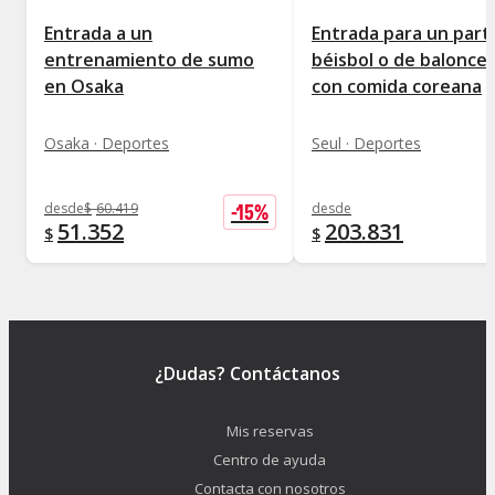
Entrada a un
Entrada para un part
entrenamiento de sumo
béisbol o de balonce
en Osaka
con comida coreana
Osaka · Deportes
Seul · Deportes
-
15
%
desde
$
60.419
desde
51.352
203.831
$
$
¿Dudas? Contáctanos
Mis reservas
Centro de ayuda
Contacta con nosotros