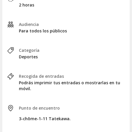
2 horas
La actividad concluirá en el restaurante tras dos horas de
experiencia.
MENÚ
Audiencia
Para todos los públicos
Dependiendo del horario seleccionado, el menú será el
siguiente:
Categoría
Comida
: chanko nabe, un guiso tradicional que
Deportes
incluye pollo, mariscos, verduras, tofu y fideos.
Cena
: sukiyaki de wagyu, carne cocinada a fuego
lento en una cazuela con salsa de soja.
Recogida de entradas
Podrás imprimir tus entradas o mostrarlas en tu
móvil.
Punto de encuentro
3-chōme-1-11 Tatekawa.