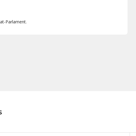
mat-Parlament.
s