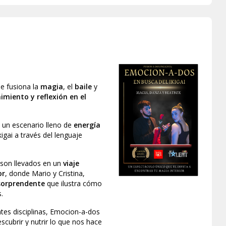
e fusiona la
magia
, el
baile
y
imiento y reflexión en el
 un escenario lleno de
energía
igai a través del lenguaje
 son llevados en un
viaje
or
, donde Mario y Cristina,
sorprendente
que ilustra cómo
.
es disciplinas,
Emocion-a-dos
scubrir y nutrir lo que nos hace