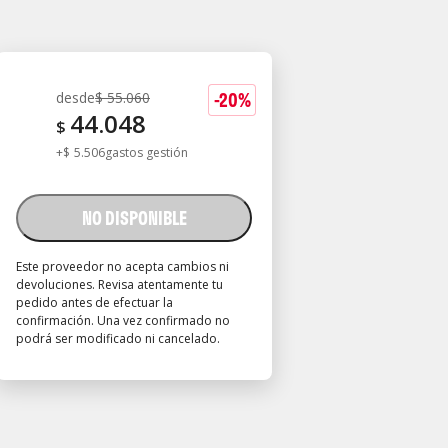
-
20
%
desde
$
55.060
44.048
$
+
$
5.506
gastos gestión
NO DISPONIBLE
Este proveedor no acepta cambios ni
devoluciones. Revisa atentamente tu
pedido antes de efectuar la
confirmación. Una vez confirmado no
podrá ser modificado ni cancelado.