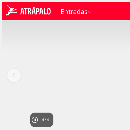
Entradas
4
/
4