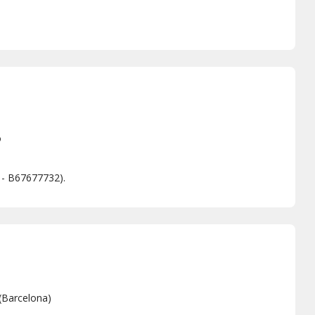
o
L - B67677732).
(
Barcelona
)