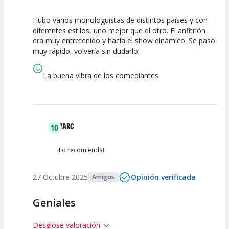
Hubo varios monologuistas de distintos países y con
10
10
10
diferentes estilos, uno mejor que el otro. El anfitrión
era muy entretenido y hacía el show dinámico. Se pasó
Calidad del
Puesta en
Interpretación
muy rápido, volvería sin dudarlo!
Espectáculo
Escena
artística
La buena vibra de los comediantes.
MARC
10
¡Lo recomienda!
27 Octubre 2025
Opinión verificada
Amigos
Geniales
Desglose valoración