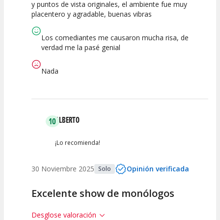
y puntos de vista originales, el ambiente fue muy
Calidad del
Puesta en
Interpretación
placentero y agradable, buenas vibras
Espectáculo
Escena
artística
Los comediantes me causaron mucha risa, de
verdad me la pasé genial
Nada
ALBERTO
10
¡Lo recomienda!
30 Noviembre 2025
Opinión verificada
Solo
Excelente show de monólogos
Desglose valoración