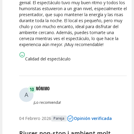
genial. El espectáculo tuvo muy buen ritmo y todos los
humoristas estuvieron a un gran nivel, especialmente el
Calidad del
Puesta en
Interpretación
presentador, que supo mantener la energía y las risas
Espectáculo
Escena
artística
durante toda la noche. El local es pequeño, pero muy
chulo y con mucho encanto, ideal para disfrutar del
ambiente cercano. Además, puedes tomarte una
cerveza mientras ves el espectáculo, lo que hace la
experiencia aún mejor. ¡Muy recomendable!
Calidad del espectáculo
ANÓNIMO
10
A
¡Lo recomienda!
04 Febrero 2026
Opinión verificada
Pareja
Riures non-stop i ambient molt