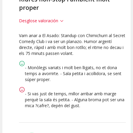
proper
Desglose valoración
Vam anar a El Asado: Standup con Chimichurri al Secret
10
10
10
Comedy Club i va ser un planazo. Humor argentí
directe, ràpid i amb molt bon rotllo; el ritme no decau i
Calidad del
Puesta en
Interpretación
els 75 minuts passen volant.
Espectáculo
Escena
artística
- Monòlegs variats i molt ben lligats, no et dona
temps a avorrirte. - Sala petita i acollidora, se sent
súper proper.
- Si vas just de temps, millor arribar amb marge
perquè la sala és petita. - Alguna broma pot ser una
mica ?cafre?, depén del gust.