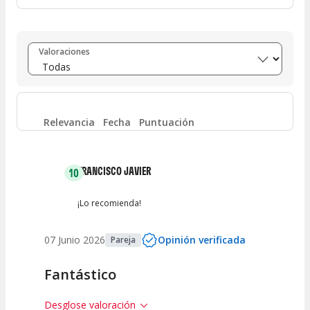
Entre 8 y 10
(
29
)
Valoraciones
Entre 6 y 8
(
2
)
Entre 4 y 6
(
1
)
Relevancia
Fecha
Puntuación
Entre 2 y 4
(
0
)
FRANCISCO JAVIER
10
Entre 0 y 2
(
0
)
¡Lo recomienda!
07 Junio 2026
Opinión verificada
Pareja
Fantástico
Desglose valoración