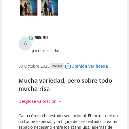
ANÓNIMO
10
A
¡Lo recomienda!
30 Octubre 2025
Opinión verificada
Pareja
Mucha variedad, pero sobre todo
mucha risa
Desglose valoración
Cada cómico ha estado sensacional. El formato le da
10
10
10
un toque especial, y la figura del presentador crea un
espacio necesario entre los stand-ups, además de
Calidad del
Puesta en
Interpretación