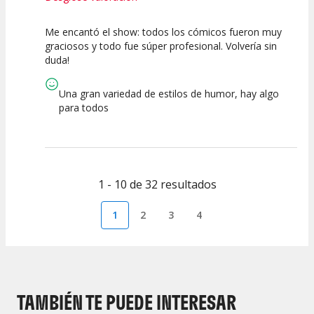
Me encantó el show: todos los cómicos fueron muy
10
10
10
graciosos y todo fue súper profesional. Volvería sin
duda!
Calidad del
Puesta en
Interpretación
Espectáculo
Escena
artística
Una gran variedad de estilos de humor, hay algo
para todos
1 - 10 de 32 resultados
1
2
3
4
TAMBIÉN TE PUEDE INTERESAR