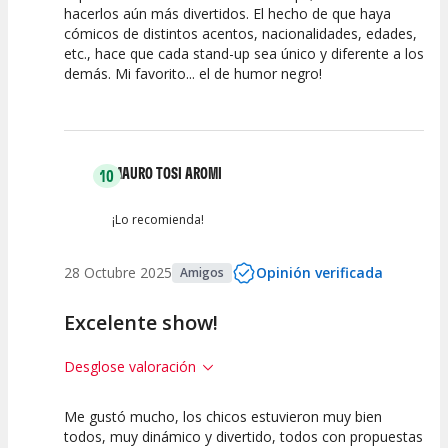
hacerlos aún más divertidos. El hecho de que haya
Espectáculo
Escena
artística
cómicos de distintos acentos, nacionalidades, edades,
etc., hace que cada stand-up sea único y diferente a los
demás. Mi favorito... el de humor negro!
MAURO TOSI AROMI
10
¡Lo recomienda!
28 Octubre 2025
Opinión verificada
Amigos
Excelente show!
Desglose valoración
Me gustó mucho, los chicos estuvieron muy bien
10
10
10
todos, muy dinámico y divertido, todos con propuestas