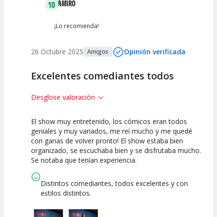
RAMIRO
10
¡Lo recomienda!
26 Octubre 2025
Opinión verificada
Amigos
Excelentes comediantes todos
Desglose valoración
El show muy entretenido, los cómicos eran todos
10
10
10
geniales y muy variados, me reí mucho y me quedé
con ganas de volver pronto! El show estaba bien
Calidad del
Puesta en
Interpretación
organizado, se escuchaba bien y se disfrutaba mucho.
Espectáculo
Escena
artística
Se notaba que tenían experiencia.
Distintos comediantes, todos excelentes y con
estilos distintos.