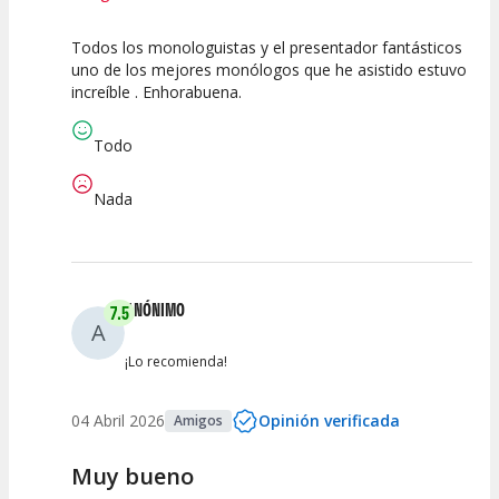
Todos los monologuistas y el presentador fantásticos
10
10
10
uno de los mejores monólogos que he asistido estuvo
increíble . Enhorabuena.
Calidad del
Puesta en
Interpretación
Espectáculo
Escena
artística
Todo
Nada
ANÓNIMO
7.5
A
¡Lo recomienda!
04 Abril 2026
Opinión verificada
Amigos
Muy bueno