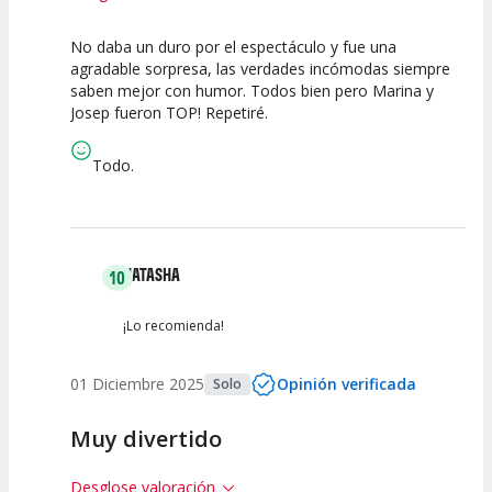
No daba un duro por el espectáculo y fue una
10
10
10
agradable sorpresa, las verdades incómodas siempre
saben mejor con humor. Todos bien pero Marina y
Calidad del
Puesta en
Interpretación
Josep fueron TOP! Repetiré.
Espectáculo
Escena
artística
Todo.
NATASHA
10
¡Lo recomienda!
01 Diciembre 2025
Opinión verificada
Solo
Muy divertido
Desglose valoración