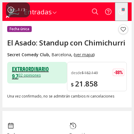
1
/
3
Entradas
Fecha única
El Asado: Standup con Chimichurri
Secret Comedy Club
,
Barcelona
, (
ver mapa
)
EXTRAORDINARIO
-
88
%
desde
$
182.149
9.7
32
opiniones
21.858
$
Una vez confirmado, no se admitirán cambios ni cancelaciones