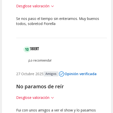
Desglose valoración
Se nos paso el tiempo sin enterarnos. Muy buenos
7.5
7.5
7.5
todos, sobretod Fiorella
Calidad del
Puesta en
Interpretación
Espectáculo
Escena
artística
ROBERT
10
¡Lo recomienda!
27 Octubre 2025
Opinión verificada
Amigos
No paramos de reír
Desglose valoración
Fui con unos amigos a ver el show y lo pasamos
10
10
10