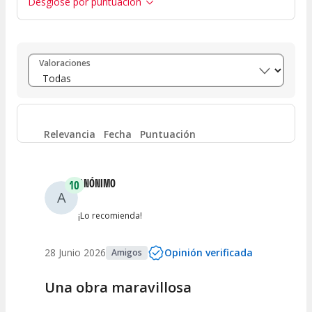
Desglose por puntuación
Entre 8 y 10
(
5
)
Valoraciones
Entre 6 y 8
(
0
)
Entre 4 y 6
(
0
)
Relevancia
Fecha
Puntuación
Entre 2 y 4
(
0
)
ANÓNIMO
10
A
Entre 0 y 2
(
0
)
¡Lo recomienda!
28 Junio 2026
Opinión verificada
Amigos
Una obra maravillosa