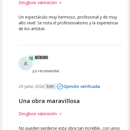
Desglose valoración
Un espectáculo muy hermoso, profesional y de muy
10
10
10
alto nivel. Se nota el profesionalismo y la experiencia
de los artistas
Calidad del
Puesta en
Interpretación
Espectáculo
Escena
artística
ANÓNIMO
10
A
¡Lo recomienda!
29 Junio 2026
Opinión verificada
Solo
Una obra maravillosa
Desglose valoración
No pueden perderse esta obra tan increíble, con unos
10
10
10