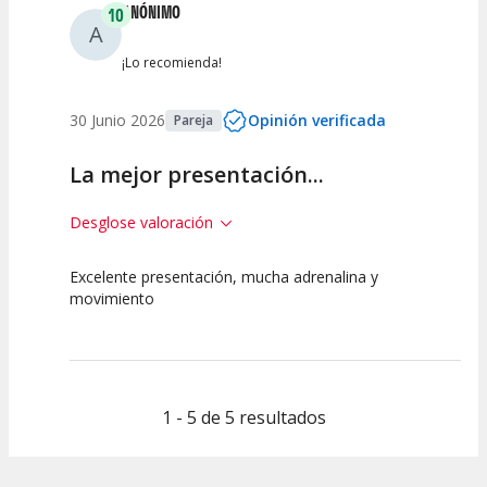
ANÓNIMO
10
A
¡Lo recomienda!
30 Junio 2026
Opinión verificada
Pareja
La mejor presentación...
Desglose valoración
Excelente presentación, mucha adrenalina y
10
10
10
movimiento
Calidad del
Puesta en
Interpretación
Espectáculo
Escena
artística
1 - 5 de 5 resultados