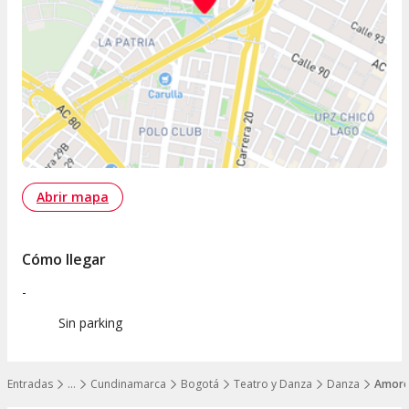
Abrir mapa
Cómo llegar
-
Sin parking
Entradas
…
Cundinamarca
Bogotá
Teatro y Danza
Danza
Amore
Mostrar todos los niveles