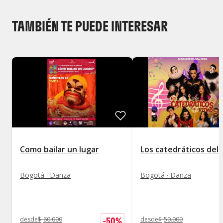
TAMBIÉN TE PUEDE INTERESAR
Como bailar un lugar
Los catedráticos del 
Bogotá · Danza
Bogotá · Danza
-
50
%
desde
$
60.000
desde
$
50.000