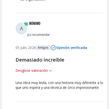
ANÓNIMO
10
A
¡Lo recomienda!
05 Julio 2026
Opinión verificada
Amigos
Demasiado increíble
Desglose valoración
Una obra muy linda, con una historia muy diferente a lo
10
10
10
que uno espera y una técnica de circo impresionante
Calidad del
Puesta en
Interpretación
Espectáculo
Escena
artística