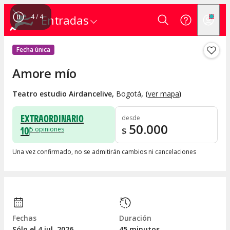
4
/
4
Entradas
Fecha única
Amore mío
Teatro estudio Airdancelive
,
Bogotá
, (
ver mapa
)
EXTRAORDINARIO
desde
50.000
10
5
opiniones
$
Una vez confirmado, no se admitirán cambios ni cancelaciones
Fechas
Duración
Sólo el 4
jul.
2026
45 minutos