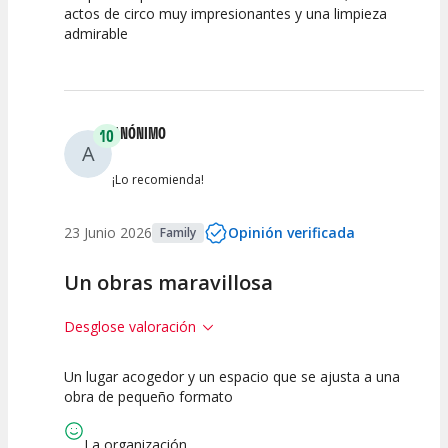
actos de circo muy impresionantes y una limpieza
admirable
Calidad del
Puesta en
Interpretación
Espectáculo
Escena
artística
ANÓNIMO
10
A
¡Lo recomienda!
23 Junio 2026
Opinión verificada
Family
Un obras maravillosa
Desglose valoración
Un lugar acogedor y un espacio que se ajusta a una
10
10
10
obra de pequeño formato
Calidad del
Puesta en
Interpretación
Espectáculo
Escena
artística
La organización