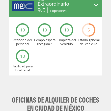
Extraordinario
9.0
1
opiniones
10
10
10
5
Atención del
Tiempo espera
Limpieza del
Estado general
personal
recogida /
vehículo
del vehículo
devolución
10
Facilidad para
localizar el
mostrador u
oficina
OFICINAS DE ALQUILER DE COCHES
EN CIUDAD DE MÉXICO