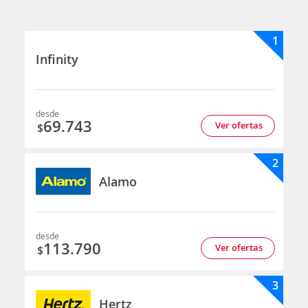
1
Infinity
desde
69.743
Ver ofertas
$
2
Alamo
desde
113.790
Ver ofertas
$
3
Hertz