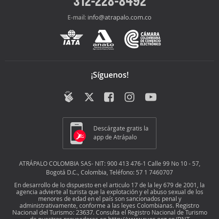
312-228-8492
info@atrapalo.com.co
E-mail:
¡Síguenos!
Descárgate gratis la
app de Atrápalo
ATRÁPALO COLOMBIA SAS- NIT: 900 413 476-1 Calle 99 No 10 - 57,
Bogotá D.C., Colombia, Teléfono: 57 1 7460707
En desarrollo de lo dispuesto en el articulo 17 de la ley 679 de 2001, la
agencia advierte al turista que la explotación y el abuso sexual de los
menores de edad en el país son sancionados penal y
Registro
administrativamente, conforme a las leyes Colombianas.
Nacional del Turismo: 23637
. Consulta el Registro Nacional de Turismo
http://www.rues.org.co/RNT
de nuestros proveedores en