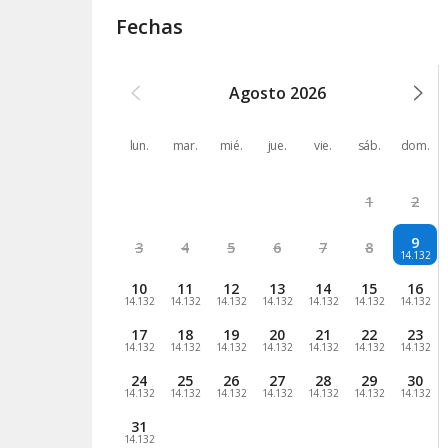
Fechas
Agosto
2026
lun.
mar.
mié.
jue.
vie.
sáb.
dom.
1
2
9
3
4
5
6
7
8
14.132
10
11
12
13
14
15
16
14.132
14.132
14.132
14.132
14.132
14.132
14.132
17
18
19
20
21
22
23
14.132
14.132
14.132
14.132
14.132
14.132
14.132
24
25
26
27
28
29
30
14.132
14.132
14.132
14.132
14.132
14.132
14.132
31
14.132