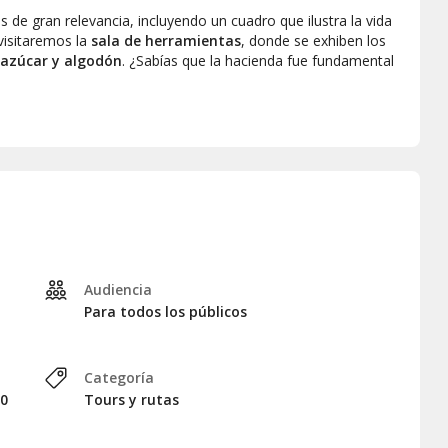
de gran relevancia, incluyendo un cuadro que ilustra la vida
visitaremos la
sala de herramientas
, donde se exhiben los
 azúcar y algodón
. ¿Sabías que la hacienda fue fundamental
nsistirá en descender a los
túneles subterráneos
. Con
s que, en su momento, se utilizaron como
refugio para los
 de acceso para los esclavos
que arribaban desde el puerto.
 claustrofobia!
spacio que refleja las difíciles condiciones que padecían los
mos a la
capilla del siglo XVII
, cuyo
altar barroco
,
o arquitectónico.
nutos; sin embargo, si lo deseas, puedes quedarte más
Audiencia
utar de un sabroso almuerzo por tu cuenta.
Para todos los públicos
Categoría
00
Tours y rutas