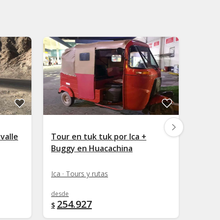
valle
Tour en tuk tuk por Ica +
Tour 
Buggy en Huacachina
vino 
Ica · Tours y rutas
Ica · T
desde
desde
254.927
108
$
$