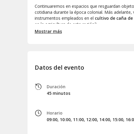
Continuaremos en espacios que resguardan objetos 
cotidiana durante la época colonial. Más adelante, 
instrumentos empleados en el
cultivo de caña de
en la agricultura de esta región?
Mostrar más
Uno de los aspectos más intrigantes de la visita co
linternas en mano, exploraremos estos corredore
hacendados
y, según diversas teorías, como
vías
¡La aventura no es adecuada para quienes sufren de
Además, conoceremos el
cuarto de castigo
, un e
Datos del evento
esclavos de aquel tiempo. Finalmente, nos dirigire
magníficamente conservado, es un verdadero tesor
Con esto culminará nuestra visita guiada de 45 mi
Duración
tiempo en la plaza principal de la hacienda y disfr
45 minutos
Horario
09:00, 10:00, 11:00, 12:00, 14:00, 15:00, 16: