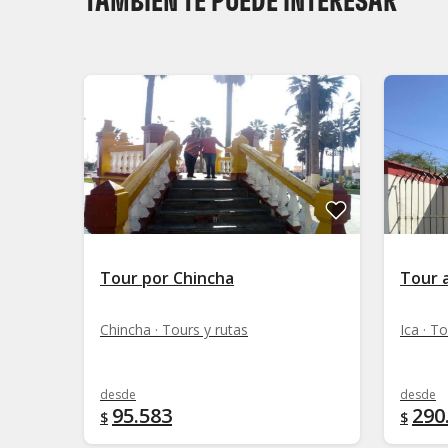
TAMBIÉN TE PUEDE INTERESAR
Tour por Chincha
Tour 
Chincha · Tours y rutas
Ica · T
desde
desde
95.583
290
$
$