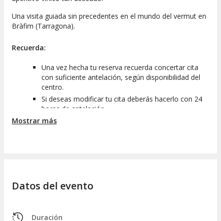
Una visita guiada sin precedentes en el mundo del vermut en
Bràfim (Tarragona).
Recuerda:
Una vez hecha tu reserva recuerda concertar cita
con suficiente antelación, según disponibilidad del
centro.
Si deseas modificar tu cita deberás hacerlo con 24
horas de antelación.
Mostrar más
Si no puedes asistir, otra persona podrá disfrutar de
tu bono realizando un cambio de asistente.
Datos del evento
Duración