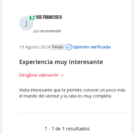
Entre 2 y 4
(
0
)
JOSE FRANCISCO
8.7
J
Entre 0 y 2
(
0
)
¡Lo recomienda!
19 Agosto 2024
Opinión verificada
Pareja
Experiencia muy interesante
Desglose valoración
Visita interesante que te permite conocer un poco más
10
7.5
el mundo del vermut y la cata es muy completa
Calidad de la
Atención del
Actividad
Personal /
Guia
1 - 1 de 1 resultados