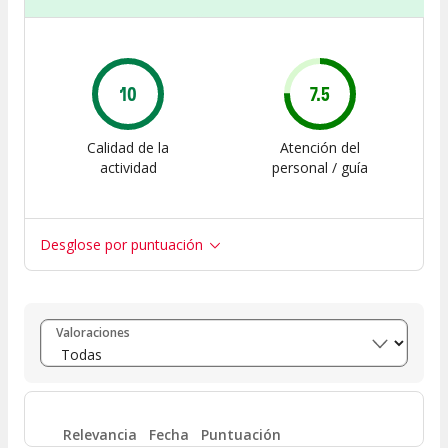
10
7.5
Calidad de la
Atención del
actividad
personal / guía
Desglose por puntuación
Entre 8 y 10
(
1
)
Valoraciones
Entre 6 y 8
(
0
)
Entre 4 y 6
(
0
)
Relevancia
Fecha
Puntuación