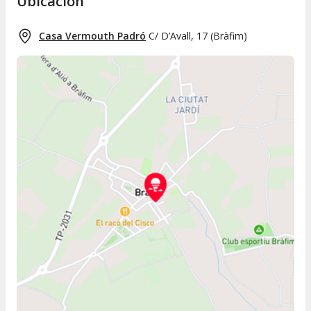
Ubicación
Casa Vermouth Padró
C/ D’Avall, 17
(
Bràfim
)