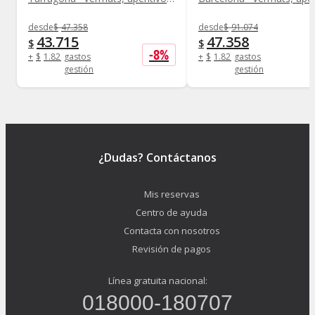
desde
$
47.358
desde
$
91.074
43.715
47.358
$
$
-
8
%
+
$
1.821
gastos
+
$
1.821
gastos
gestión
gestión
¿Dudas? Contáctanos
Mis reservas
Centro de ayuda
Contacta con nosotros
Revisión de pagos
Línea gratuita nacional:
018000-180707