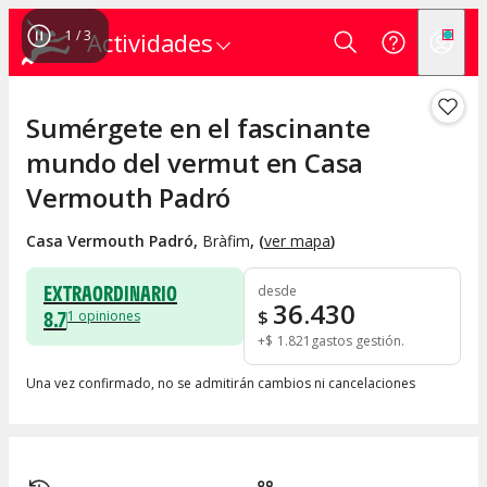
1
/
3
Actividades
Sumérgete en el fascinante
mundo del vermut en Casa
Vermouth Padró
Casa Vermouth Padró
,
Bràfim
, (
ver mapa
)
EXTRAORDINARIO
desde
36.430
8.7
$
1
opiniones
+
$
1.821
gastos gestión
Una vez confirmado, no se admitirán cambios ni cancelaciones