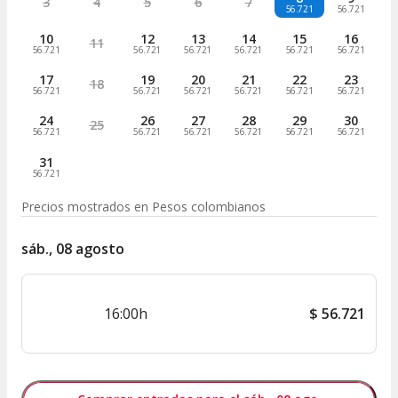
3
4
5
6
7
56.721
56.721
10
12
13
14
15
16
11
56.721
56.721
56.721
56.721
56.721
56.721
17
19
20
21
22
23
18
56.721
56.721
56.721
56.721
56.721
56.721
24
26
27
28
29
30
25
56.721
56.721
56.721
56.721
56.721
56.721
31
56.721
Precios mostrados en
Pesos colombianos
sáb., 08 agosto
16:00h
$
56.721