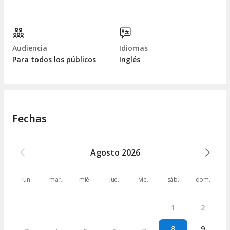
Audiencia
Idiomas
Para todos los públicos
Inglés
Fechas
Agosto
2026
lun.
mar.
mié.
jue.
vie.
sáb.
dom.
1
2
8
9