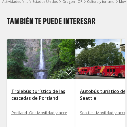
Actividades
…
Estados Unidos
Oregon - OR
Cultura y turismo
Movi
Mostrar todos los niveles
TAMBIÉN TE PUEDE INTERESAR
Trolebús turístico de las
Autobús turístico de
cascadas de Portland
Seattle
Portland, Or · Movilidad y acceso a monumentos