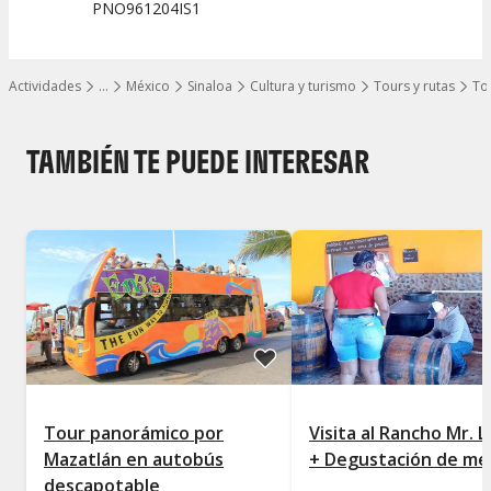
PNO961204IS1
Actividades
…
México
Sinaloa
Cultura y turismo
Tours y rutas
Tou
Mostrar todos los niveles
TAMBIÉN TE PUEDE INTERESAR
Tour panorámico por
Visita al Rancho Mr. 
Mazatlán en autobús
+ Degustación de me
descapotable