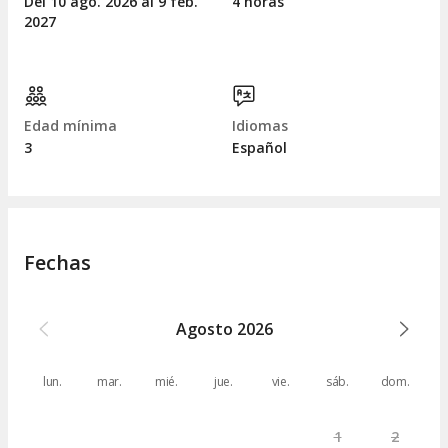
Del 10
ago.
2026 al 9
feb.
4 horas
2027
Edad mínima
Idiomas
3
Español
Fechas
Agosto
2026
lun.
mar.
mié.
jue.
vie.
sáb.
dom.
1
2