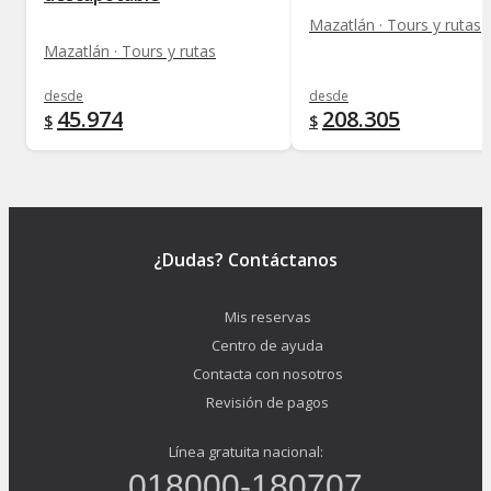
Mazatlán · Tours y rutas
Mazatlán · Tours y rutas
desde
desde
45.974
208.305
$
$
¿Dudas? Contáctanos
Mis reservas
Centro de ayuda
Contacta con nosotros
Revisión de pagos
Línea gratuita nacional:
018000-180707