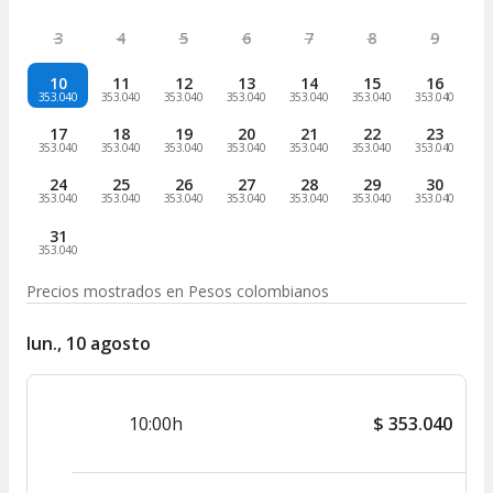
3
4
5
6
7
8
9
10
11
12
13
14
15
16
353.040
353.040
353.040
353.040
353.040
353.040
353.040
17
18
19
20
21
22
23
353.040
353.040
353.040
353.040
353.040
353.040
353.040
24
25
26
27
28
29
30
353.040
353.040
353.040
353.040
353.040
353.040
353.040
31
353.040
Precios mostrados en
Pesos colombianos
lun., 10 agosto
10:00h
$
353.040