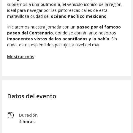
subiremos a una
pulmonía
, el vehículo icónico de la región,
ideal para navegar por las pintorescas calles de esta
maravillosa ciudad del
océano Pacífico mexicano
.
Iniciaremos nuestra jornada con un
paseo por el famoso
paseo del Centenario
, donde se abrirán ante nosotros
imponentes vistas de los acantilados y la bahía
. Sin
duda, estos espléndidos paisajes a nivel del mar
permanecerán grabados en vuestra memoria.
Mostrar más
La aventura continuará a lo largo del
extenso malecón de
Mazatlán
. Posteriormente, nos dirigiremos hacia el
centro
histórico
para admirar desde el exterior sus notables
monumentos decimonónicos
, destacando la
catedral
, el
teatro Ángela Peralta
y la encantadora
plazuela
Machado
.
Datos del evento
Una vez explorado el casco antiguo, el recorrido continuará
hasta el
cerro el Crestón
, donde se encuentra el
faro de
Mazatlán, uno de los más grandes del mundo
. Haremos
Duración
una pausa en este sitio para deleitarnos con las perspectivas
4 horas
de la bahía desde su
impresionante puente de cristal
.