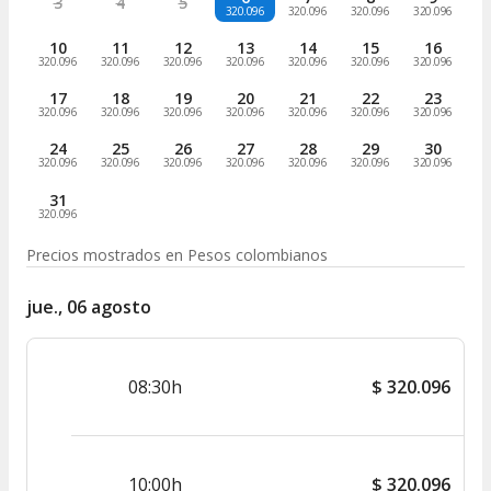
3
4
5
320.096
320.096
320.096
320.096
10
11
12
13
14
15
16
320.096
320.096
320.096
320.096
320.096
320.096
320.096
17
18
19
20
21
22
23
320.096
320.096
320.096
320.096
320.096
320.096
320.096
24
25
26
27
28
29
30
320.096
320.096
320.096
320.096
320.096
320.096
320.096
31
320.096
Precios mostrados en
Pesos colombianos
jue., 06 agosto
08:30h
$
320.096
10:00h
$
320.096