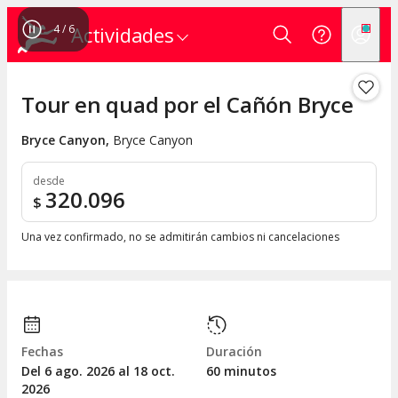
4
/
6
Actividades
Tour en quad por el Cañón Bryce
Bryce Canyon
,
Bryce Canyon
desde
320.096
$
Una vez confirmado, no se admitirán cambios ni cancelaciones
Fechas
Duración
Del 6
ago.
2026 al 18
oct.
60 minutos
2026