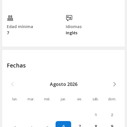
Edad mínima
Idiomas
7
Inglés
Fechas
Agosto
2026
lun.
mar.
mié.
jue.
vie.
sáb.
dom.
1
2
6
7
8
9