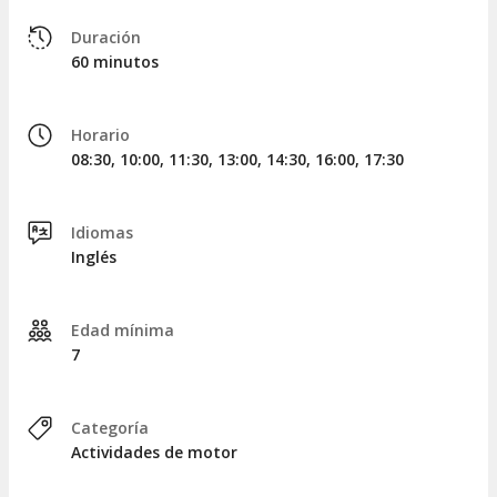
Requisitos
Duración
60 minutos
Para poder conducir el quad, es necesario ser mayor de 18
años y poseer un carnet de conducir válido. Los menores
entre 7 y 17 años pueden participar únicamente como
acompañantes en el vehículo.
Horario
08:30, 10:00, 11:30, 13:00, 14:30, 16:00, 17:30
Recuerda que
los precios son por vehículo, no por
persona
.
Idiomas
Inglés
Edad mínima
7
Categoría
Actividades de motor