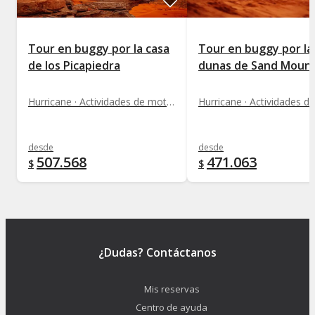
Tour en buggy por la casa
Tour en buggy por la
de los Picapiedra
dunas de Sand Mount
Hurricane · Actividades de motor
desde
desde
507.568
471.063
$
$
¿Dudas? Contáctanos
Mis reservas
Centro de ayuda