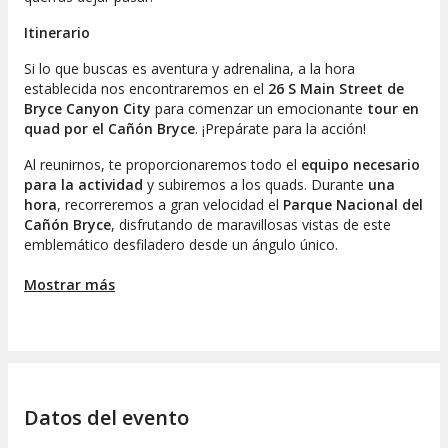
Itinerario
Si lo que buscas es aventura y adrenalina, a la hora
establecida nos encontraremos en el
26 S Main Street de
Bryce Canyon City
para comenzar un emocionante
tour en
quad por el Cañón Bryce
. ¡Prepárate para la acción!
Al reunirnos, te proporcionaremos todo el
equipo necesario
para la actividad
y subiremos a los quads. Durante
una
hora
, recorreremos a gran velocidad el
Parque Nacional del
Cañón Bryce
, disfrutando de maravillosas vistas de este
emblemático desfiladero desde un ángulo único.
A lo largo del recorrido, nos moveremos por caminos
Mostrar más
sinuosos entre
bosques de pino
, llevándote a las
impresionantes
zonas desérticas de Utah
. Ascenderemos
hasta miradores que ofrecerán vistas espectaculares,
grabando recuerdos en tu mente que perdurarán.
Al finalizar, tras haber disfrutado de una intensa descarga de
Datos del evento
adrenalina, regresaremos al punto de encuentro, cerrando
así este emocionante tour en quad.