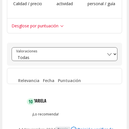
Calidad / precio
actividad
personal / guía
Desglose por puntuación
Entre 8 y 10
(
12
)
Valoraciones
Entre 6 y 8
(
1
)
Entre 4 y 6
(
0
)
Relevancia
Fecha
Puntuación
Entre 2 y 4
(
0
)
MARIELA
10
Entre 0 y 2
(
0
)
¡Lo recomienda!