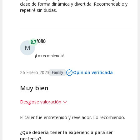
clase de forma dinámica y divertida. Recomendable y
repetiré sin dudas.
Calidad de la
Atención del
Actividad
Personal /
Guia
MONO
8.7
M
¡Lo recomienda!
26 Enero 2023
Opinión verificada
Family
Muy bien
Desglose valoración
El taller fue entretenido y revelador. Lo recomiendo.
10
7.5
Calidad de la
Atención del
¿Qué debería tener la experiencia para ser
Actividad
Personal /
perfecta?