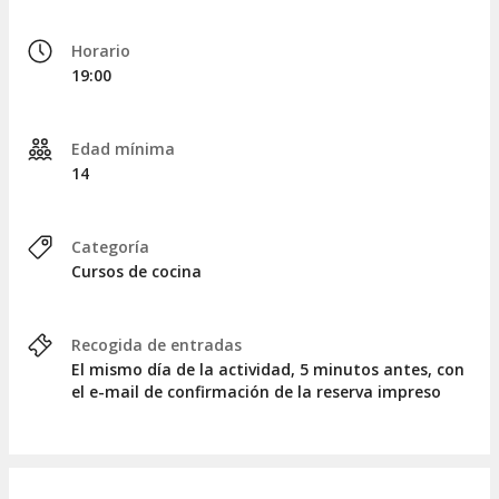
Esta actividad requiere un mínimo de asistentes, de
Horario
no alcanzarse te avisaríamos.
19:00
Si no te presentas a la cita, perderás tu reserva.
Si deseas modificar tu reserva deberás hacerlo con
al menos 72 horas de antelación para que
Edad mínima
intentemos gestionar tu solicitud.
14
Categoría
Cursos de cocina
Recogida de entradas
El mismo día de la actividad, 5 minutos antes, con
el e-mail de confirmación de la reserva impreso