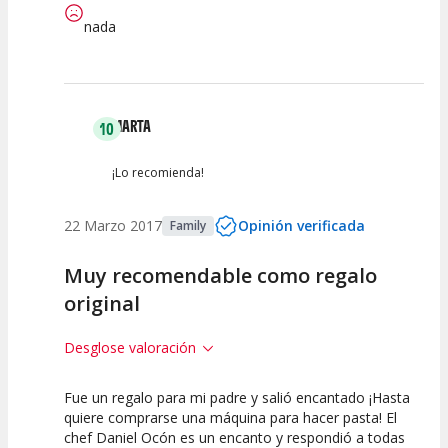
nada
MARTA
10
¡Lo recomienda!
22 Marzo 2017
Opinión verificada
Family
Muy recomendable como regalo
original
Desglose valoración
Fue un regalo para mi padre y salió encantado ¡Hasta
10
10
10
quiere comprarse una máquina para hacer pasta! El
chef Daniel Ocón es un encanto y respondió a todas
Calidad /
Calidad de la
Atención del