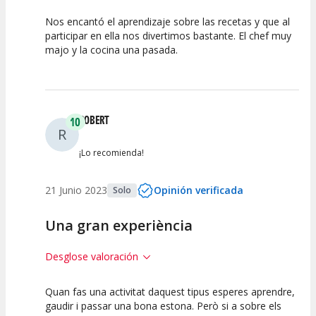
Nos encantó el aprendizaje sobre las recetas y que al
10
10
participar en ella nos divertimos bastante. El chef muy
majo y la cocina una pasada.
Calidad de la
Atención del
Actividad
Personal /
Guia
ROBERT
10
R
¡Lo recomienda!
21 Junio 2023
Opinión verificada
Solo
Una gran experiència
Desglose valoración
Quan fas una activitat daquest tipus esperes aprendre,
10
10
gaudir i passar una bona estona. Però si a sobre els