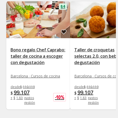
9.4
Bono regalo Chef Caprabo:
Taller de croquetas
taller de cocina a escoger
selectas 2.0, con beb
con degustación
degustación
Barcelona · Cursos de cocina
Barcelona · Cursos de co
desde
$
110.119
desde
$
110.119
99.107
99.107
$
$
-
10
%
+
$
1.835
gastos
+
$
1.835
gastos
gestión
gestión