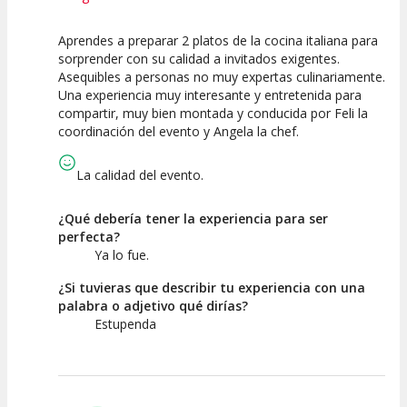
Aprendes a preparar 2 platos de la cocina italiana para
10
10
sorprender con su calidad a invitados exigentes.
Asequibles a personas no muy expertas culinariamente.
Calidad de la
Atención del
Una experiencia muy interesante y entretenida para
Actividad
Personal /
Guia
compartir, muy bien montada y conducida por Feli la
coordinación del evento y Angela la chef.
La calidad del evento.
¿Qué debería tener la experiencia para ser
perfecta?
Ya lo fue.
¿Si tuvieras que describir tu experiencia con una
palabra o adjetivo qué dirías?
Estupenda