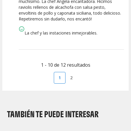
muchísimo. La chef Angela encantadora. Hicimos
raviolis rellenos de alcachofa con salsa pesto,
Calidad /
Calidad de la
Atención del
envoltinis de pollo y caponata siciliana, todo delicioso.
Precio
Actividad
Personal /
Guia
Repetiremos sin dudarlo, nos encantó!
La chef y las instaciones inmejorables.
1 - 10 de 12 resultados
1
2
TAMBIÉN TE PUEDE INTERESAR