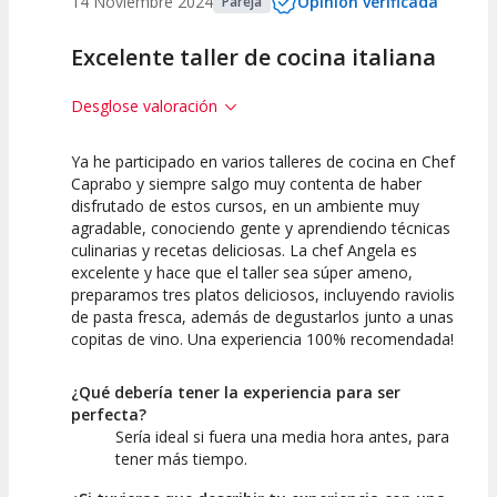
14 Noviembre 2024
Opinión verificada
Pareja
Excelente taller de cocina italiana
Desglose valoración
Ya he participado en varios talleres de cocina en Chef
10
10
Caprabo y siempre salgo muy contenta de haber
disfrutado de estos cursos, en un ambiente muy
Calidad de la
Atención del
agradable, conociendo gente y aprendiendo técnicas
Actividad
Personal /
Guia
culinarias y recetas deliciosas. La chef Angela es
excelente y hace que el taller sea súper ameno,
preparamos tres platos deliciosos, incluyendo raviolis
de pasta fresca, además de degustarlos junto a unas
copitas de vino. Una experiencia 100% recomendada!
¿Qué debería tener la experiencia para ser
perfecta?
Sería ideal si fuera una media hora antes, para
tener más tiempo.