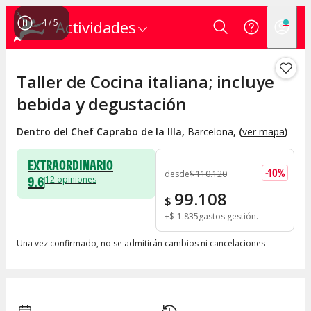
4
/
5
Actividades
Taller de Cocina italiana; incluye
bebida y degustación
Dentro del Chef Caprabo de la Illa
,
Barcelona
, (
ver mapa
)
EXTRAORDINARIO
-
10
%
desde
$
110.120
9.6
12
opiniones
99.108
$
+
$
1.835
gastos gestión
Una vez confirmado, no se admitirán cambios ni cancelaciones