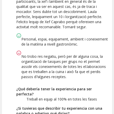
particioants, la xef i lambient en general és de la
Calidad de la
Atención del
qualitat que va ser en aquest cas, és ja de traca i
Actividad
Personal /
Guia
mocador. Sens dubte tot un descobriment. Laula
perfecte, lequipament un 10 i lorganització perfecte.
Felicito lequip de Xef Caprabo perquè ofereixen una
activitat molt recomanable. Tornaré segur.
Personal, espai, equipament, ambient i coneixement
de la matèria a nivell gastronòmic.
No trobo res negatiu, però per dir alguna cosa, la
organització de tasques per grups no et permet
assolir els coneixements de totes les el.laboracions
que es treballen a la cuina i això fa que et perdis
passos d?algunes receptes.
¿Qué debería tener la experiencia para ser
perfecta?
Treball en equip al 100% en totes les fases
¿Si tuvieras que describir tu experiencia con una
palabra o adjetivo qué dirías?