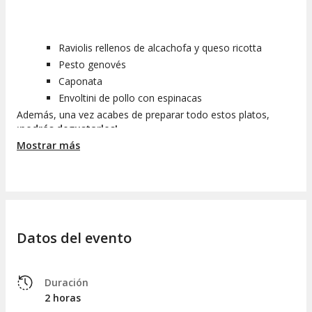
Raviolis rellenos de alcachofa y queso ricotta
Pesto genovés
Caponata
Envoltini de pollo con espinacas
Además, una vez acabes de preparar todo estos platos,
¡podrás degustarlos!
Mostrar más
Chef Caprabo
es una cocina
vibrante
y
acogedora
en la
cual se organizan todo tipo de cursos de cocina en
Barcelona. Se trata de una experiencia divertida y memorable
en la que podrás aprender en directo de Chefs profesionales,
mientras cocinas tú mismo y degustas lo que has preparado.
Descubre el resto de talleres que imparten en
Chef Caprabo
.
Datos del evento
Recuerda:
Duración
2 horas