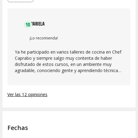
MARIELA
10
¡Lo recomienda!
Ya he participado en varios talleres de cocina en Chef
Caprabo y siempre salgo muy contenta de haber
disfrutado de estos cursos, en un ambiente muy
agradable, conociendo gente y aprendiendo técnicas
culinarias y recetas deliciosas. La chef Angela es
excelente y hace que el taller sea súper ameno,
preparamos tres platos deliciosos, incluyendo raviolis
Ver las 12 opiniones
de pasta fresca, además de degustarlos junto a unas
copitas de vino. Una experiencia 100% recomendada!
Fechas