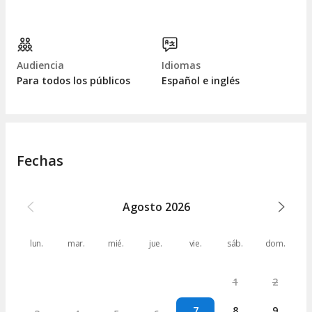
Audiencia
Idiomas
Para todos los públicos
Español e inglés
Fechas
Agosto
2026
lun.
mar.
mié.
jue.
vie.
sáb.
dom.
1
2
7
8
9