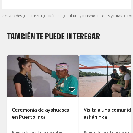
Actividades
…
Peru
Huánuco
Cultura y turismo
Tours y rutas
Tou
Mostrar todos los niveles
TAMBIÉN TE PUEDE INTERESAR
Ceremonia de ayahuasca
Visita a una comunid
en Puerto Inca
asháninka
Puerto Inca · Tours y rutas
Puerto Inca · Tours y ruta