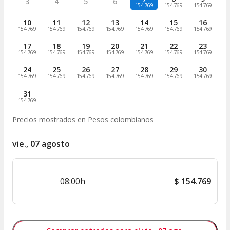
3
4
5
6
154.769
154.769
154.769
10
11
12
13
14
15
16
154.769
154.769
154.769
154.769
154.769
154.769
154.769
17
18
19
20
21
22
23
154.769
154.769
154.769
154.769
154.769
154.769
154.769
24
25
26
27
28
29
30
154.769
154.769
154.769
154.769
154.769
154.769
154.769
31
154.769
Precios mostrados en
Pesos colombianos
vie., 07 agosto
08:00h
$
154.769