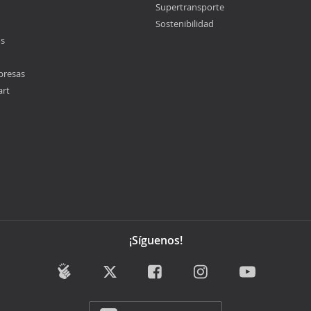
Supertransporte
Sostenibilidad
os
presas
art
¡Síguenos!