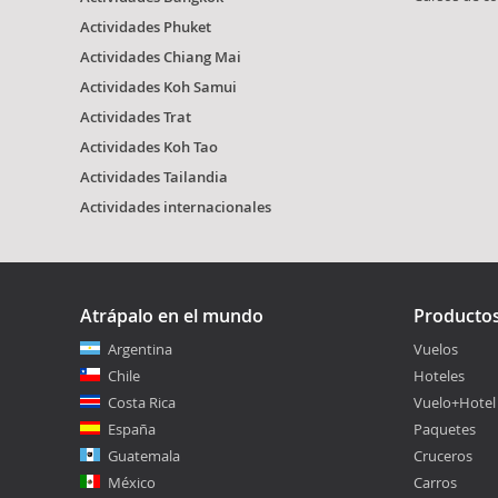
Actividades Phuket
Actividades Chiang Mai
Actividades Koh Samui
Actividades Trat
Actividades Koh Tao
Actividades Tailandia
Actividades internacionales
Atrápalo en el mundo
Producto
Argentina
Vuelos
Chile
Hoteles
Costa Rica
Vuelo+Hotel
España
Paquetes
Guatemala
Cruceros
México
Carros