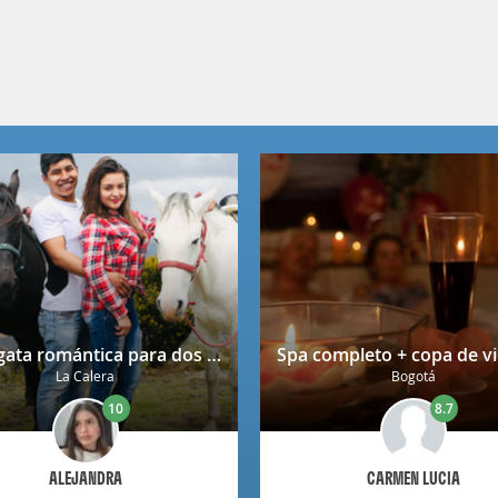
Cabalgata romántica para dos en La Calera con decoración
La Calera
Bogotá
10
8.7
ALEJANDRA
CARMEN LUCIA