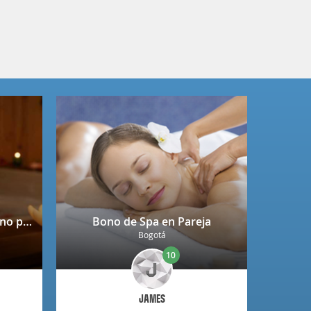
Spa completo + copa de vino para 2 personas en Niza
Bono de Spa en Pareja
Bogotá
10
JAMES