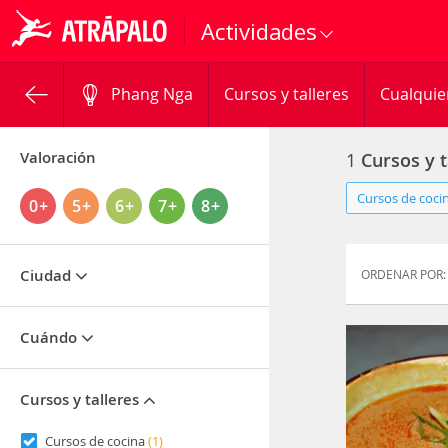
Actividades
Phang Nga
Cursos y talleres
Cualquie
Valoración
1
Cursos y t
Cursos de cocin
0+
5+
6+
7+
8+
Ciudad
ORDENAR POR:
Cuándo
Cursos y talleres
Cursos de cocina
(1)