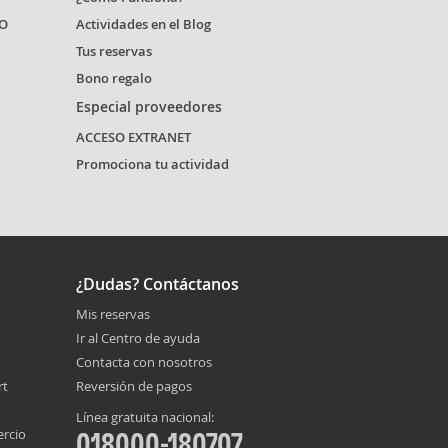
O
Actividades en el Blog
Tus reservas
Bono regalo
Especial proveedores
ACCESO EXTRANET
Promociona tu actividad
¿Dudas? Contáctanos
Mis reservas
Ir al Centro de ayuda
Contacta con nosotros
rt
Reversión de pagos
Línea gratuita nacional:
ercio
018000-180707