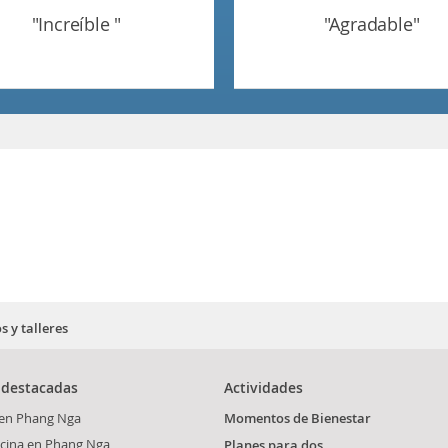
"increíble "
"agradable"
s y talleres
 destacadas
Actividades
 en Phang Nga
Momentos de Bienestar
ocina en Phang Nga
Planes para dos