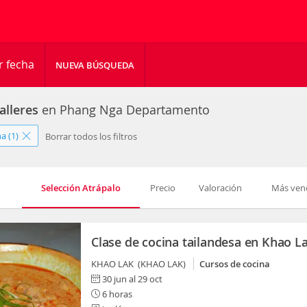
r fecha
NUEVA BÚSQUEDA
alleres
en Phang Nga Departamento
a (1)
Borrar todos los filtros
Selección Atrápalo
Precio
Valoración
Más ven
Clase de cocina tailandesa en Khao L
KHAO LAK (KHAO LAK)
Cursos de cocina
30 jun al 29 oct
6 horas