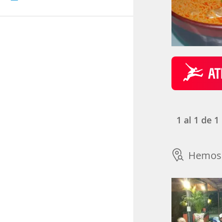
1
al
1
de
1
Hemos 