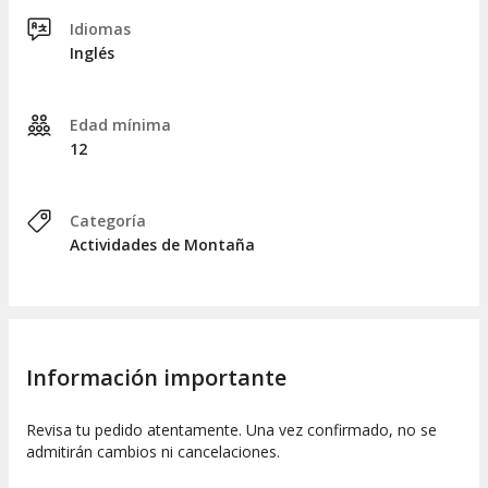
Cañón Buckskin Gulch.
Idiomas
Finalmente, regresaremos caminando al inicio del sendero y,
Inglés
desde allí, os llevaremos de vuelta a Page. Se estima que
llegaréis a vuestro hotel aproximadamente 11 horas tras la
recogida.
Edad mínima
12
Categoría
Actividades de Montaña
Información importante
Revisa tu pedido atentamente. Una vez confirmado, no se
admitirán cambios ni cancelaciones.