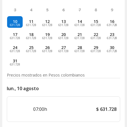
3
4
5
6
7
8
9
10
11
12
13
14
15
16
631.728
631.728
631.728
631.728
631.728
631.728
631.728
17
18
19
20
21
22
23
631.728
631.728
631.728
631.728
631.728
631.728
631.728
24
25
26
27
28
29
30
631.728
631.728
631.728
631.728
631.728
631.728
631.728
31
631.728
Precios mostrados en
Pesos colombianos
lun., 10 agosto
07:00h
$
631.728