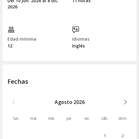
Del 10
jun.
2026 al 8
dic.
11 horas
2026
Edad mínima
Idiomas
12
Inglés
Fechas
Agosto
2026
lun.
mar.
mié.
jue.
vie.
sáb.
dom.
1
2