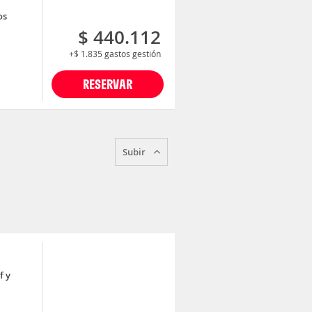
os
$ 440.112
+$ 1.835
gastos gestión
RESERVAR
Subir
f y