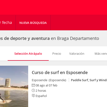
r fecha
NUEVA BÚSQUEDA
es de deporte y aventura
en Braga Departamento
Selección Atrápalo
Precio
Valoración
Más ven
Curso de surf en Esposende
Esposende (Esposende)
Paddle Surf, Surf y Wind
08 ago al 07 feb
2 horas
Español