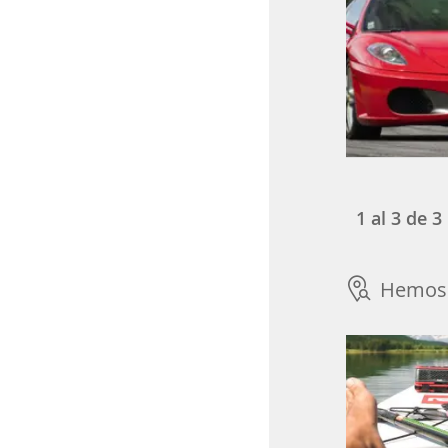
1
al
3
de
3
Hemos 