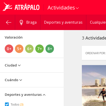
Actividades
Braga
Deportes y aventuras
Cualquie
Valoración
3
Actividad
0+
5+
6+
7+
8+
ORDENAR POR:
Ciudad
Cuándo
Deportes y aventuras
Todos
(3)