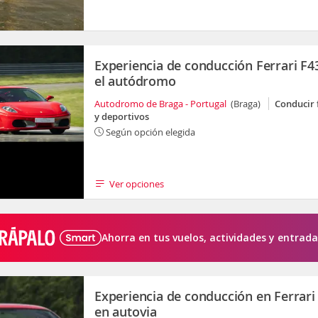
Experiencia de conducción Ferrari F4
el autódromo
Autodromo de Braga - Portugal
(Braga)
Conducir 
y deportivos
Según opción elegida
Ver opciones
Ahorra en tus vuelos, actividades y entrada
Experiencia de conducción en Ferrari
en autovia