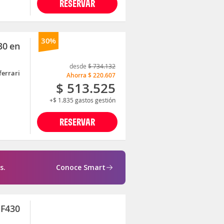
RESERVAR
30%
30 en
desde
$ 734.132
ferrari
Ahorra
$ 220.607
$ 513.525
+$ 1.835
gastos gestión
RESERVAR
s.
Conoce Smart
 F430