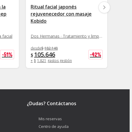
 la
Ritual facial japonés
Limpi
eep
rejuvenecedor con masaje
LED -
Kobido
Arca
 facial
Dos Hermanas · Tratamiento y limpieza facial
Toledo
desde
$
182.148
desde
$
105.646
127
-
51
%
-
42
%
$
$
+
$
1.821
gastos gestión
+
$
1.8
¿Dudas? Contáctanos
Mis reservas
Centro de ayuda