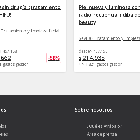
g sin cirugía: ¡tratamiento
Piel nueva y luminosa con
 HIFU!
radiofrecuencia Indiba d
beauty
 · Tratamiento y limpieza facial
Sevilla · Tratamiento y limpieza
1.457.188
desde
$
437.156
.662
214.935
-
58
%
$
1
gastos gestión
+
$
1.821
gastos gestión
tos
Sobre nosotros
los
¿Qué es Atrápalo?
eles
Área de prensa