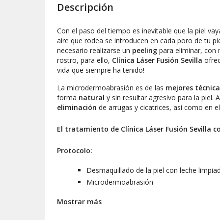
Descripción
Con el paso del tiempo es inevitable que la piel vay
aire que rodea se introducen en cada poro de tu piel
necesario realizarse un
peeling
para eliminar, con 
rostro, para ello,
Clínica Láser Fusión Sevilla
ofre
vida que siempre ha tenido!
La microdermoabrasión es de las
mejores técnica
forma
natural
y sin resultar agresivo para la piel. 
eliminación
de arrugas y cicatrices, así como en e
El tratamiento de Clínica Láser Fusión Sevilla c
Protocolo:
Desmaquillado de la piel con leche limpia
Microdermoabrasión
Mascarilla adaptada al tipo de piel según 
Mostrar más
Masaje relajante