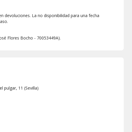
isfrutar de tu bono realizando un cambio de asistente.
ten devoluciones. La no disponibilidad para una fecha
aso.
entes.
 (José Flores Bocho - 70053449A).
l pulgar, 11
(
Sevilla
)