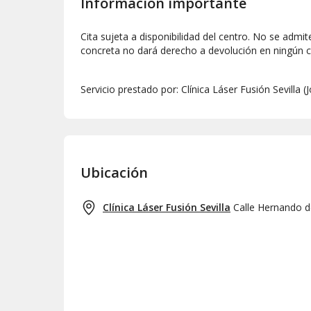
Información importante
centro.
Si no puedes asistir, otra persona podrá d
Cita sujeta a disponibilidad del centro. No se admi
Oferta valida para nuevos clientes.
concreta no dará derecho a devolución en ningún c
Esta oferta es solo valida para nuevos cli
Servicio prestado por: Clínica Láser Fusión Sevilla
Ubicación
Clínica Láser Fusión Sevilla
Calle Hernando de