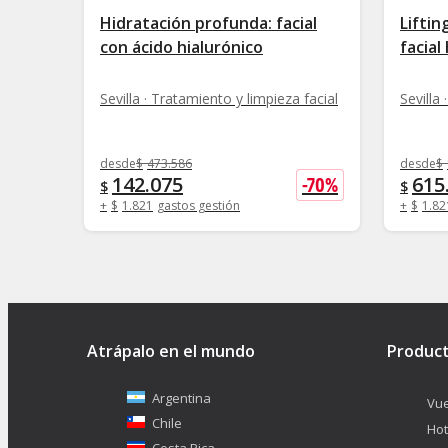
Hidratación profunda: facial
Liftin
con ácido hialurónico
facial
Sevilla · Tratamiento y limpieza facial
Sevilla
desde
$
473.586
desde
$
142.075
615
-
70
%
$
$
+
$
1.821
gastos gestión
+
$
1.82
Atrápalo en el mundo
Produc
Argentina
Vue
Chile
Hot
Costa Rica