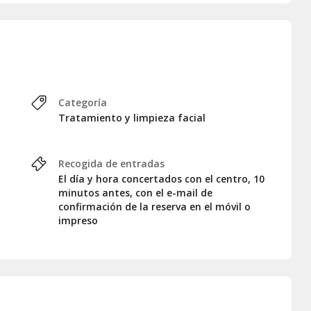
Categoría
Tratamiento y limpieza facial
gros)
Recogida de entradas
El día y hora concertados con el centro, 10
minutos antes, con el e-mail de
rimera sesión, pasadas dos semanas se hará otra sesión y
confirmación de la reserva en el móvil o
a (y así sucesivamente).
impreso
rficie facial, haciendo hincapié en las zonas más afectadas.
a y por lo tanto más luminosa y radiante. ¡No esperes más!
r cita con suficiente antelación, según disponibilidad del