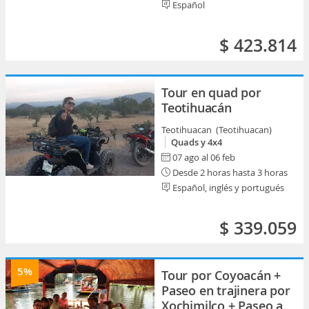
Español
$ 423.814
Tour en quad por
Teotihuacán
Teotihuacan (Teotihuacan)
Quads y 4x4
07 ago al 06 feb
Desde 2 horas hasta 3 horas
Español, inglés y portugués
$ 339.059
5%
Tour por Coyoacán +
Paseo en trajinera por
Xochimilco + Paseo a