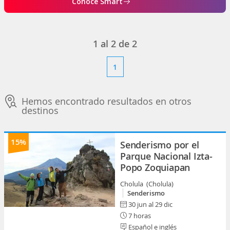
Conoce Smart
1
al
2
de
2
1
Hemos encontrado resultados en otros
destinos
15%
Senderismo por el
Parque Nacional Izta-
Popo Zoquiapan
Cholula (Cholula)
Senderismo
30 jun al 29 dic
7 horas
Español e inglés