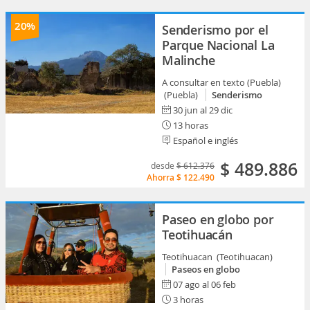
20%
Senderismo por el
Parque Nacional La
Malinche
A consultar en texto (Puebla)
(Puebla)
Senderismo
30 jun al 29 dic
13 horas
Español e inglés
$ 489.886
desde
$ 612.376
Ahorra
$ 122.490
Paseo en globo por
Teotihuacán
Teotihuacan (Teotihuacan)
Paseos en globo
07 ago al 06 feb
3 horas