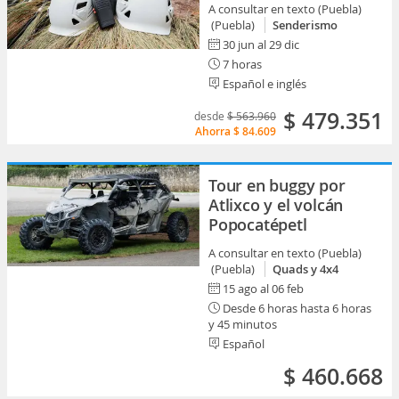
A consultar en texto (Puebla)
(Puebla)
Senderismo
30 jun al 29 dic
7 horas
Español e inglés
$ 479.351
desde
$ 563.960
Ahorra
$ 84.609
Tour en buggy por
Atlixco y el volcán
Popocatépetl
A consultar en texto (Puebla)
(Puebla)
Quads y 4x4
15 ago al 06 feb
Desde 6 horas hasta 6 horas
y 45 minutos
Español
$ 460.668