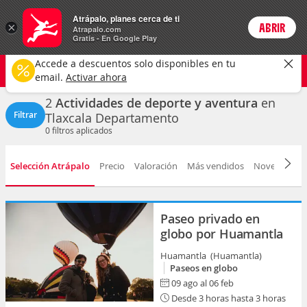
Actividades
Atrápalo, planes cerca de ti
×
ABRIR
Login
Atrapalo.com
Gratis - En Google Play
Tlaxcala
CAMBIAR
Accede a descuentos solo disponibles en tu
Deportes y aventuras
Cualquier fecha
email.
Activar ahora
2
Actividades de deporte y aventura
en
Filtrar
Tlaxcala Departamento
0
filtros aplicados
Selección Atrápalo
Precio
Valoración
Más vendidos
Novedad
D
Paseo privado en
globo por Huamantla
Huamantla (Huamantla)
Paseos en globo
09 ago al 06 feb
Desde 3 horas hasta 3 horas