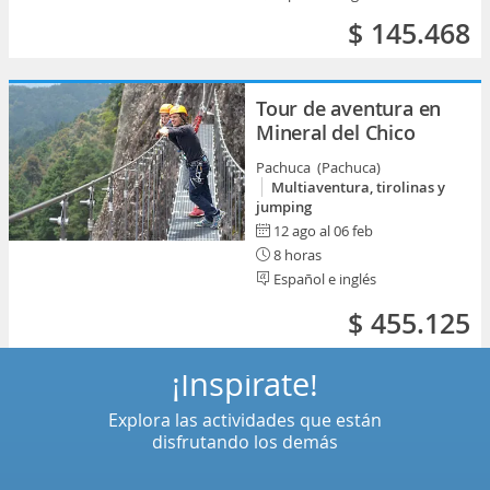
$ 145.468
Tour de aventura en
Mineral del Chico
Pachuca (Pachuca)
Multiaventura, tirolinas y
jumping
12 ago al 06 feb
8 horas
Español e inglés
$ 455.125
¡Inspírate!
Explora las actividades que están
disfrutando los demás