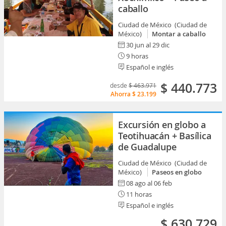
caballo
Ciudad de México (Ciudad de
México)
Montar a caballo
30 jun al 29 dic
9 horas
Español e inglés
$ 440.773
desde
$ 463.971
Ahorra
$ 23.199
Excursión en globo a
Teotihuacán + Basílica
de Guadalupe
Ciudad de México (Ciudad de
México)
Paseos en globo
08 ago al 06 feb
11 horas
Español e inglés
$ 630.729