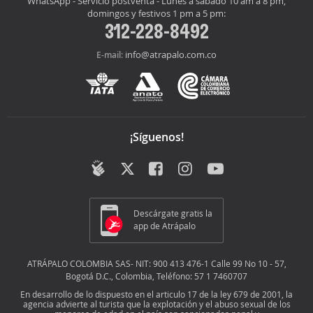
WhatsApp - Servicio postventa - Lunes a sábado 10 am a 8 pm,
domingos y festivos 1 pm a 5 pm:
312-228-8492
info@atrapalo.com.co
E-mail:
¡Síguenos!
Descárgate gratis la
app de Atrápalo
ATRÁPALO COLOMBIA SAS- NIT: 900 413 476-1 Calle 99 No 10 - 57,
Bogotá D.C., Colombia, Teléfono: 57 1 7460707
En desarrollo de lo dispuesto en el articulo 17 de la ley 679 de 2001, la
agencia advierte al turista que la explotación y el abuso sexual de los