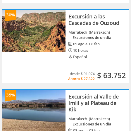
30%
Excursión a las
Cascadas de Ouzoud
Marrakech (Marrakech)
Excursiones de un día
09 ago al 08 feb
10 horas
Español
$ 63.752
desde
$ 91.074
Ahorra
$ 27.322
35%
Excursión al Valle de
Imlil y al Plateau de
Kik
Marrakech (Marrakech)
Excursiones de un día
08 ago al 08 feb