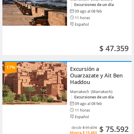
Excursiones de un día
09 ago al 08 feb
11 horas
Español
$ 47.359
17%
Excursión a
Ouarzazate y Ait Ben
Haddou
Marrakech (Marrakech)
Excursiones de un día
09 ago al 08 feb
11 horas
Español
$ 75.592
desde
$ 91.074
Ahorra
$ 15.483