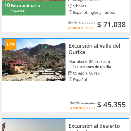
10
Extraordinario
9 horas
1 opinión
Español, inglés y francés
$ 71.038
desde
$ 109.289
Ahorra
$ 38.251
17%
Excursión al Valle del
Ourika
Marrakech (Marrakech)
Excursiones de un día
09 ago al 08 feb
Español
$ 45.355
desde
$ 54.645
Ahorra
$ 9.290
Excursión al desierto