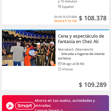
y 15 minutos
Español
$ 108.378
desde
$ 127.504
Ahorra
$ 19.126
Cena y espectáculo de
fantasía en Chez Ali
Marrakech (Marrakech)
Entrada a lugares de interés
turístico
08 ago al 08 feb
4 horas
$ 109.289
Ahorra en tus vuelos, actividades y
entradas.
Conoce Smart