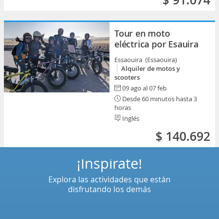
$ 91.074
Tour en moto
eléctrica por Esauira
Essaouira (Essaouira)
Alquiler de motos y
scooters
09 ago al 07 feb
Desde 60 minutos hasta 3
horas
Inglés
$ 140.692
¡Inspírate!
Explora las actividades que están
disfrutando los demás