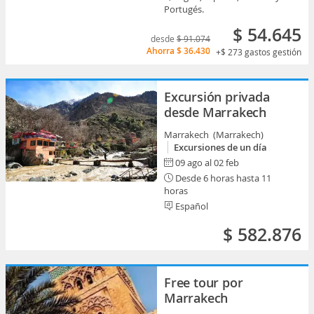
Portugés.
$ 54.645
desde
$ 91.074
Ahorra
$ 36.430
+$ 273
gastos gestión
Excursión privada
desde Marrakech
Marrakech (Marrakech)
Excursiones de un día
09 ago al 02 feb
Desde 6 horas hasta 11
horas
Español
$ 582.876
Free tour por
Marrakech