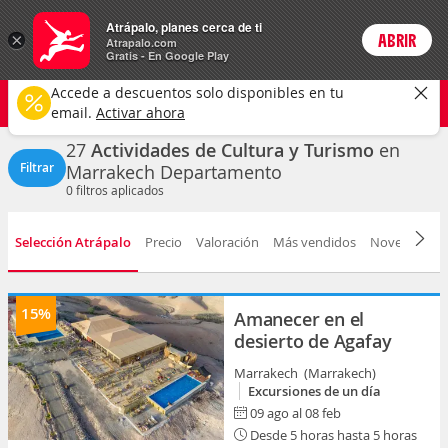
Actividades
Atrápalo, planes cerca de ti
×
ABRIR
Login
Atrapalo.com
Gratis - En Google Play
Marrakech
CAMBIAR
Accede a descuentos solo disponibles en tu
Cultura y turismo
Cualquier fecha
email.
Activar ahora
27
Actividades de Cultura y Turismo
en
Filtrar
Marrakech Departamento
0
filtros aplicados
Selección Atrápalo
Precio
Valoración
Más vendidos
Novedad
D
15%
Amanecer en el
desierto de Agafay
Marrakech (Marrakech)
Excursiones de un día
09 ago al 08 feb
Desde 5 horas hasta 5 horas