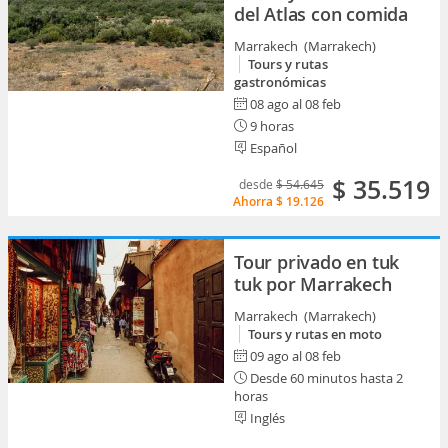
del Atlas con comida
Marrakech (Marrakech)
Tours y rutas
gastronómicas
08 ago al 08 feb
9 horas
Español
$ 35.519
desde
$ 54.645
Ahorra
$ 19.126
Tour privado en tuk
tuk por Marrakech
Marrakech (Marrakech)
Tours y rutas en moto
09 ago al 08 feb
Desde 60 minutos hasta 2
horas
Inglés