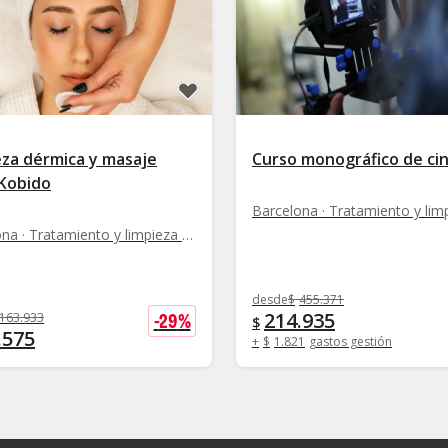
eza dérmica y masaje
Curso monográfico de ci
 Kobido
Barcelona · Tratamiento y limpieza facial
desde
$
455.371
214.935
-
29
%
163.933
$
.575
+
$
1.821
gastos gestión