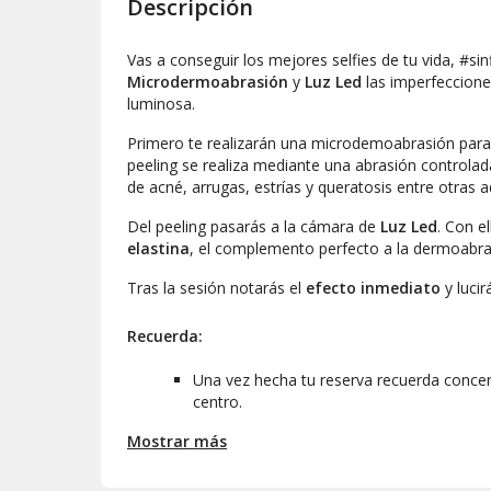
Descripción
Vas a conseguir los mejores selfies de tu vida,
#sinf
Microdermoabrasión
y
Luz Led
las imperfecciones
luminosa.
Primero te realizarán una microdemoabrasión par
peeling
se realiza mediante una abrasión controla
de acné, arrugas, estrías y queratosis entre otras
Del
peeling
pasarás a la cámara de
Luz Led
. Con e
elastina
, el complemento perfecto a la dermoabra
Tras la sesión notarás el
efecto inmediato
y lucir
Recuerda:
Una vez hecha tu reserva recuerda concerta
centro.
Si no puedes asistir, otra persona podrá d
Mostrar más