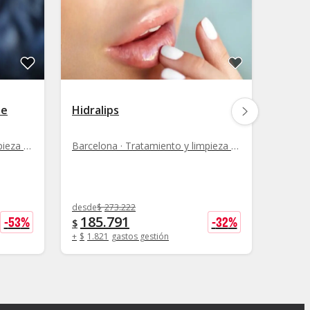
ne
Hidralips
Hidra
hialu
mari
Barcelona · Tratamiento y limpieza facial
Barcelona · Tratamiento y limpieza facial
desde
$
273.222
desde
$
185.791
160
-
53
%
-
32
%
$
$
+
$
1.821
gastos gestión
+
$
1.8