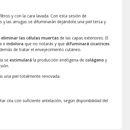
iltros
y con la cara lavada. Con esta sesión de
 y las arrugas se difuminarán dejándote una piel tersa y
a
eliminar las células muertas
de las capas exteriores. El
da e
indolora
que no notarás y que
difuminará cicatrices
 además de tratar el envejecimiento cutáneo.
lla se
estimulará
la producción endógena de
colágeno
y
sión.
ás una piel totalmente renovada.
r cita con suficiente antelación, según disponibilidad del
isfrutar de tu bono realizando un cambio de asistente.