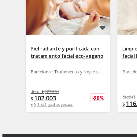
Piel radiante y purificada con
Limpi
tratamiento facial eco-vegano
facial
Barcelona · Tratamiento y limpieza facial
desde
$
127.504
102.003
-
20
%
desde
$
$
116
$
+
$
1.821
gastos gestión