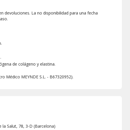
ten devoluciones. La no disponibilidad para una fecha
aso.
o.
.
ógena de colágeno y elastina.
ntro Médico MEYNDE S.L. - B67320952).
 la Salut, 78, 3-D
(
Barcelona
)