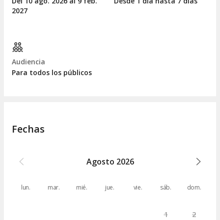
Del 10
ago.
2026 al 9
feb.
Desde 1 día hasta 7 días
2027
Audiencia
Para todos los públicos
Fechas
Agosto
2026
lun.
mar.
mié.
jue.
vie.
sáb.
dom.
1
2