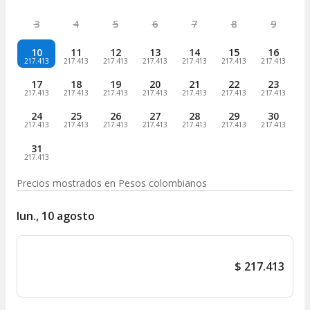
3
4
5
6
7
8
9
10
11
12
13
14
15
16
217.413
217.413
217.413
217.413
217.413
217.413
217.413
17
18
19
20
21
22
23
217.413
217.413
217.413
217.413
217.413
217.413
217.413
24
25
26
27
28
29
30
217.413
217.413
217.413
217.413
217.413
217.413
217.413
31
217.413
Precios mostrados en
Pesos colombianos
lun., 10 agosto
$
217.413