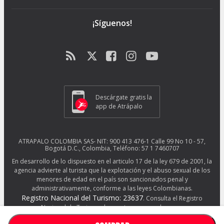
¡Síguenos!
Descárgate gratis la
app de Atrápalo
ATRAPALO COLOMBIA SAS- NIT: 900 413 476-1 Calle 99 No 10 - 57,
Bogotá D.C., Colombia, Teléfono: 57 1 7460707
En desarrollo de lo dispuesto en el articulo 17 de la ley 679 de 2001, la
agencia advierte al turista que la explotación y el abuso sexual de los
menores de edad en el país son sancionados penal y
administrativamente, conforme a las leyes Colombianas.
Registro Nacional del Turismo: 23637
. Consulta el Registro
Nacional de Turismo de nuestros proveedores en
http://www.rues.org.co/RNT