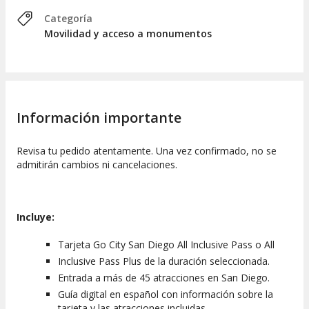
sugerencias y cómo llegar a las atracciones
. Para más
detalles, puedes consultar todas las
Categoría
atracciones asociadas con el Pase Todo Incluido de San 
Movilidad y acceso a monumentos
Diego
.
TODO INCLUIDO PLUS
Al realizar la reserva, tienes la opción de seleccionar el Pase
Información importante
Todo Incluido Plus. Este incluye todas las atracciones del
Pase Todo Incluido y te brinda acceso a cinco experiencias
adicionales:
Revisa tu pedido atentamente. Una vez confirmado, no se
admitirán cambios ni cancelaciones.
Acceso al
Zoo de San Diego
.
Entrada a
SeaWorld® San Diego
.
Ingreso a
LEGOLAND California + SEA LIFE®
.
Incluye:
Acceso a
Knott's Berry Farm
.
Entrada al
San Diego Zoo Safari Park
.
Tarjeta Go City San Diego All Inclusive Pass o All
FUNCIONAMIENTO DEL PASE
Inclusive Pass Plus de la duración seleccionada.
Entrada a más de 45 atracciones en San Diego.
El Pase Todo Incluido de San Diego o el Plus son válidos a
Guía digital en español con información sobre la
partir de la primera vez que se utilizan. A partir de entonces,
tarjeta y las atracciones incluidas.