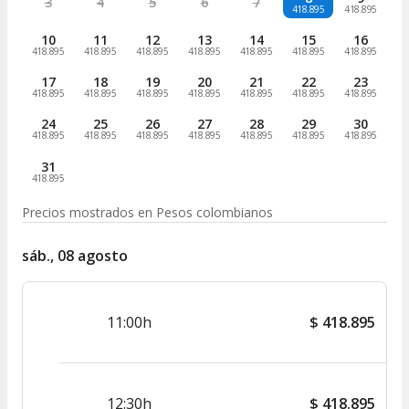
3
4
5
6
7
418.895
418.895
10
11
12
13
14
15
16
418.895
418.895
418.895
418.895
418.895
418.895
418.895
17
18
19
20
21
22
23
418.895
418.895
418.895
418.895
418.895
418.895
418.895
24
25
26
27
28
29
30
418.895
418.895
418.895
418.895
418.895
418.895
418.895
31
418.895
Precios mostrados en
Pesos colombianos
sáb., 08 agosto
11:00h
$
418.895
12:30h
$
418.895