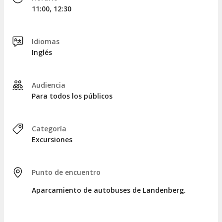
Cantones
, donde apreciaréis el lago y las montañas desde
11:00, 12:30
una perspectiva única.
Finalizaremos nuestra aventura en el punto de encuentro en
Lucerna después de 5,5 horas de recorrido.
Idiomas
Inglés
Cambios en el itinerario
El itinerario sufrirá modificaciones en las siguientes fechas:
Audiencia
Para todos los públicos
Del 19 de octubre al 27 de noviembre de 2026
: el
ascenso y descenso se llevará a cabo en el tren
cremallera, excluyendo el paseo en barco. En este
caso, recibiréis un ticket de comida.
Categoría
El 28 y el 29 de noviembre de 2026
: el viaje se
Excursiones
realizará en teleférico para el ascenso y en tren
cremallera para el descenso. No se llevará a cabo el
paseo en barco, pero se proporcionará un
ticket de
Punto de encuentro
comida
, válido en los restaurantes del monte
Pilatus, con un valor de 20CHF para adultos y
Aparcamiento de autobuses de Landenberg.
10CHF para niños.
```