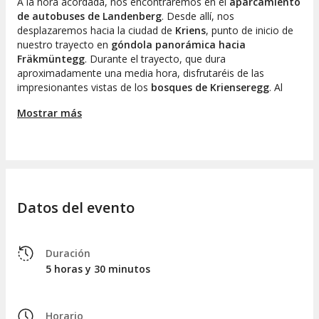
A la hora acordada, nos encontraremos en el
aparcamiento
de autobuses de Landenberg
. Desde allí, nos
desplazaremos hacia la ciudad de
Kriens
, punto de inicio de
nuestro trayecto en
góndola panorámica hacia
Fräkmüntegg
. Durante el trayecto, que dura
aproximadamente una media hora, disfrutaréis de las
impresionantes vistas de los
bosques de Krienseregg
. Al
llegar a
Fräkmüntegg
, nos embarcaremos en el
teleférico
Mostrar más
Dragon Ride
, cuyas ventanas os darán la sensación de
sobrevolar los prealpes
.
Al desembarcar en
monte Pilatus
, tendréis la opción de
caminar
por el
Camino del Dragón
o dirigirse hasta la cima
del macizo. Desde el
observatorio Pilatus Kulm
, disfrutaréis
de vistas espectaculares de la
cordillera de los Alpes suizos
Datos del evento
y de sus innumerables lagos. También hay varios
restaurantes donde podréis
hacer una pausa para
almorzar
libremente.
Duración
Después de explorar el
monte Pilatus
, descenderemos
5 horas y 30 minutos
hacia
Alpnachstad
usando el
tren cremallera más
inclinado del mundo
. La experiencia continuará con un
recorrido de una hora en
barco por el Lago de los Cuatro
Horario