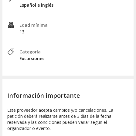
Después de la comida, regresaremos a vuestro hotel en
Español e inglés
Arica, arribando alrededor de las 19:00 horas.
Edad mínima
13
Categoría
Excursiones
Información importante
Este proveedor acepta cambios y/o cancelaciones. La
petición deberá realizarse antes de 3 días de la fecha
reservada y las condiciones pueden variar según el
organizador o evento.