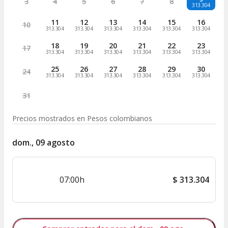
3
4
5
6
7
8
313.304
11
12
13
14
15
16
10
313.304
313.304
313.304
313.304
313.304
313.304
18
19
20
21
22
23
17
313.304
313.304
313.304
313.304
313.304
313.304
25
26
27
28
29
30
24
313.304
313.304
313.304
313.304
313.304
313.304
31
Precios mostrados en
Pesos colombianos
dom., 09 agosto
07:00h
$
313.304