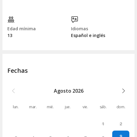
Edad mínima
Idiomas
13
Español e inglés
Fechas
Agosto
2026
lun.
mar.
mié.
jue.
vie.
sáb.
dom.
1
2
9