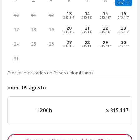
3
4
5
6
7
8
315.117
13
14
15
16
10
11
12
315.117
315.117
315.117
315.117
20
21
22
23
17
18
19
315.117
315.117
315.117
315.117
27
28
29
30
24
25
26
315.117
315.117
315.117
315.117
31
Precios mostrados en
Pesos colombianos
dom., 09 agosto
12:00h
$
315.117