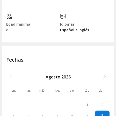
Edad mínima
Idiomas
6
Español e inglés
Fechas
Agosto
2026
lun.
mar.
mié.
jue.
vie.
sáb.
dom.
1
2
9