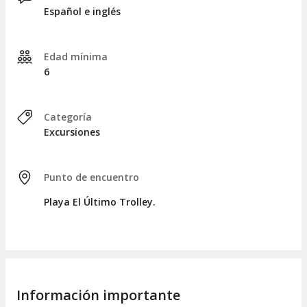
emprenderemos el camino de regreso al punto de encuentro
Español e inglés
en San Juan, donde nos despediremos al concluir un
recorrido de cinco horas.
Edad mínima
6
Categoría
Excursiones
Punto de encuentro
Playa El Último Trolley.
Información importante