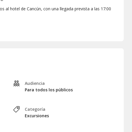
os al hotel de Cancún, con una llegada prevista a las 17:00
vidad:
, la recogida será los
lunes, miércoles y viernes
. Para otros
Audiencia
Para todos los públicos
Categoría
Excursiones