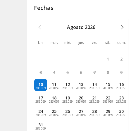
Fechas
Agosto
2026
lun.
mar.
mié.
jue.
vie.
sáb.
dom.
1
2
3
4
5
6
7
8
9
10
11
12
13
14
15
16
283.059
283.059
283.059
283.059
283.059
283.059
283.059
17
18
19
20
21
22
23
283.059
283.059
283.059
283.059
283.059
283.059
283.059
24
25
26
27
28
29
30
283.059
283.059
283.059
283.059
283.059
283.059
283.059
31
283.059