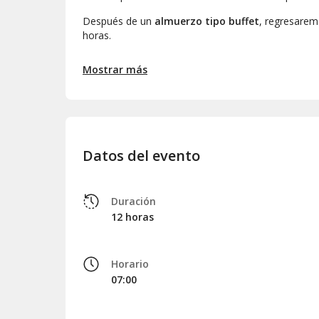
Después de un
almuerzo tipo buffet
, regresarem
horas.
RECOGIDA EN EL HOTEL
Mostrar más
Se ofrece un listado de hoteles y horarios de la acti
Si se alojan en la
zona de Playa Mujeres
días, se indicará un punto de encuentro.
Datos del evento
Duración
12 horas
Horario
07:00