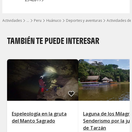
Actividades
…
Peru
Huánuco
Deportes y aventuras
Actividades d
Mostrar todos los niveles
TAMBIÉN TE PUEDE INTERESAR
Espeleología en la gruta
Laguna de los Milagr
del Manto Sagrado
Senderismo por la ju
de Tarzán