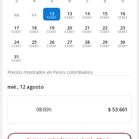
3
4
5
6
7
8
9
12
13
14
15
16
10
11
53.661
53.661
53.661
53.661
53.661
17
18
19
20
21
22
23
53.661
53.661
53.661
53.661
53.661
53.661
53.661
24
25
26
27
28
29
30
53.661
53.661
53.661
53.661
53.661
53.661
53.661
31
53.661
Precios mostrados en
Pesos colombianos
mié., 12 agosto
08:00h
$
53.661