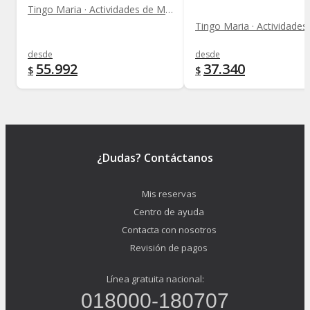
Tingo Maria · Actividades de Montaña
desde
desde
55.992
37.340
$
$
¿Dudas? Contáctanos
Mis reservas
Centro de ayuda
Contacta con nosotros
Revisión de pagos
Línea gratuita nacional:
018000-180707