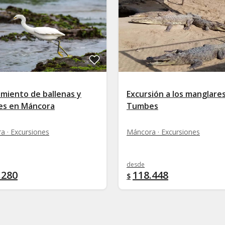
amiento de ballenas y
Excursión a los manglare
nes en Máncora
Tumbes
a · Excursiones
Máncora · Excursiones
desde
.280
118.448
$