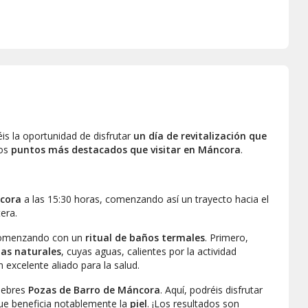
éis la oportunidad de disfrutar
un día de revitalización que
los
puntos más destacados que visitar en Máncora
.
ncora
a las 15:30 horas, comenzando así un trayecto hacia el
era.
comenzando con un
ritual de baños termales
. Primero,
nas naturales
, cuyas aguas, calientes por la actividad
 excelente aliado para la salud.
élebres
Pozas de Barro de Máncora
. Aquí, podréis disfrutar
que beneficia notablemente la
piel
. ¡Los resultados son