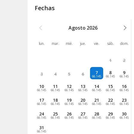
Fechas
Agosto
2026
lun.
mar.
mié.
jue.
vie.
sáb.
dom.
1
2
7
8
9
3
4
5
6
66.145
66.145
66.145
10
11
12
13
14
15
16
66.145
66.145
66.145
66.145
66.145
66.145
66.145
17
18
19
20
21
22
23
66.145
66.145
66.145
66.145
66.145
66.145
66.145
24
25
26
27
28
29
30
66.145
66.145
66.145
66.145
66.145
66.145
66.145
31
66.145