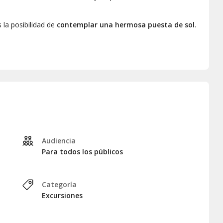
 la posibilidad de
contemplar una hermosa puesta de sol
.
a reunir para el regreso a Máncora, donde os dejaremos en
Audiencia
Para todos los públicos
Categoría
Excursiones