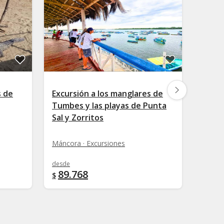
s de
Excursión a los manglares de
Avist
Tumbes y las playas de Punta
delfi
Sal y Zorritos
Punta 
Máncora · Excursiones
desde
desde
89.768
396
$
$