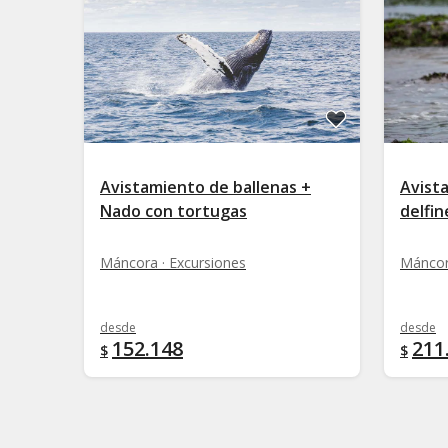
Avistamiento de ballenas +
Avist
Nado con tortugas
delfi
Máncora · Excursiones
Máncor
desde
desde
152.148
211
$
$