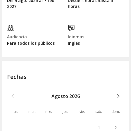
Del 9
ago.
2026 al 7
feb.
Desde 4 horas hasta 5
2027
horas
Audiencia
Idiomas
Para todos los públicos
Inglés
Fechas
Agosto
2026
lun.
mar.
mié.
jue.
vie.
sáb.
dom.
1
2