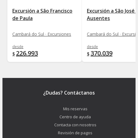
Excursión a São Francisco
Excursión a São José 
de Paula
Ausentes
Cambará do Sul · Excursiones
Cambará do Sul · Excursi
desde
desde
226.993
370.039
$
$
¿Dudas? Contáctanos
Mis reservas
Centro de ayuda
Contacta con nosotros
Revisión de pagos