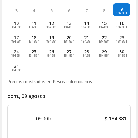
9
3
4
5
6
7
8
184.881
10
11
12
13
14
15
16
184.881
184.881
184.881
184.881
184.881
184.881
184.881
17
18
19
20
21
22
23
184.881
184.881
184.881
184.881
184.881
184.881
184.881
24
25
26
27
28
29
30
184.881
184.881
184.881
184.881
184.881
184.881
184.881
31
184.881
Precios mostrados en
Pesos colombianos
dom., 09 agosto
09:00h
$
184.881