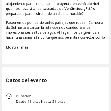
alojamiento para comenzar un
trayecto en vehículo 4x4
que nos llevará a las cascadas de Venâncios
. ¿Estáis
preparados para disfrutar de un día memorable?
Pasearemos por los vibrantes paisajes que rodean Cambará
do Sul hasta alcanzar la ruta que nos conducirá a los
impresionantes saltos de agua. Al llegar, nos dirigiremos a
hacer una
caminata corta
que nos permitirá conectar con la
exuberante
naturaleza de Río Grande del Sur
y disfrutar
del
Mostrar más
asombroso panorama formado por las cataratas de
Venâncios
.
Esta área está colmada de
bosques ribereños de
araucarias
, donde los
matices verdes y amarillos de los
campos de Cima da Serra
son protagonistas. Podréis
admirar la belleza de las cascadas de Venâncios y sus
aguas
Datos del evento
diáfanas
. ¡Seréis incapaces de resistiros a captar cada
momento en fotos! Además, tendréis la oportunidad de
disfrutar de un refrescante baño o sencillamente relajaros en
la orilla.
Duración
Desde 4 horas hasta 5 horas
Tras disfrutar de este extraordinario entorno natural,
regresaremos a vuestro alojamiento para concluir esta