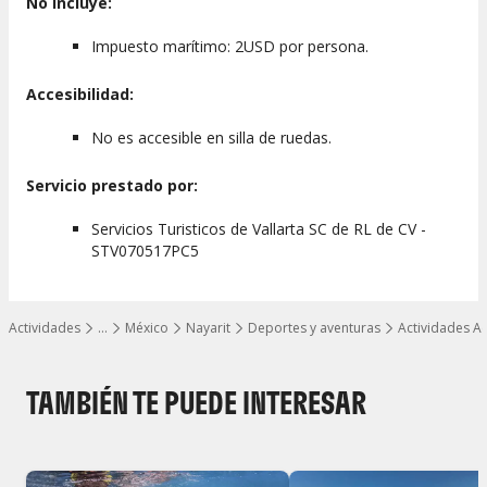
No incluye:
Impuesto marítimo: 2USD por persona.
Accesibilidad:
No es accesible en silla de ruedas.
Servicio prestado por:
Servicios Turisticos de Vallarta SC de RL de CV -
STV070517PC5
Actividades
…
México
Nayarit
Deportes y aventuras
Actividades Ac
Mostrar todos los niveles
TAMBIÉN TE PUEDE INTERESAR