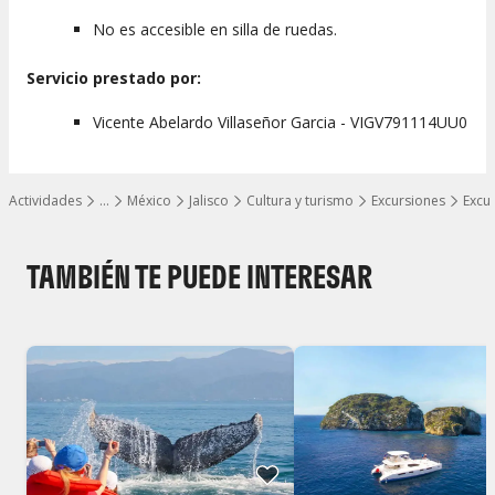
No es accesible en silla de ruedas.
Servicio prestado por:
Vicente Abelardo Villaseñor Garcia - VIGV791114UU0
Actividades
…
México
Jalisco
Cultura y turismo
Excursiones
Excu
Mostrar todos los niveles
TAMBIÉN TE PUEDE INTERESAR