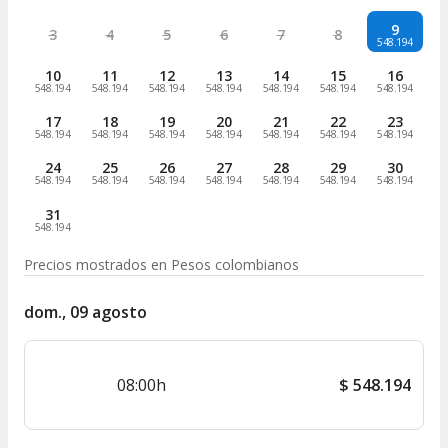
9
3
4
5
6
7
8
548.194
10
11
12
13
14
15
16
548.194
548.194
548.194
548.194
548.194
548.194
548.194
17
18
19
20
21
22
23
548.194
548.194
548.194
548.194
548.194
548.194
548.194
24
25
26
27
28
29
30
548.194
548.194
548.194
548.194
548.194
548.194
548.194
31
548.194
Precios mostrados en
Pesos colombianos
dom., 09 agosto
08:00h
$
548.194