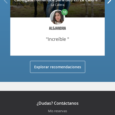
La Calera
10
ALEJANDRA
"increíble "
Explorar recomendaciones
¿Dudas? Contáctanos
Mis reservas