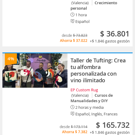
(Valencia)
Crecimiento
personal
1 hora
Español
$ 36.801
desde
$ 73.823
Ahorra
$ 37.022
+$ 1.846
gastos gestión
4%
Taller de Tufting: Crea
tu alfombra
personalizada con
vino ilimitado
EP Custom Rug
(Valencia)
Cursos de
Manualidades y DIY
2 horas y media
Español, Inglés, Frances
$ 165.732
desde
$ 173.114
Ahorra
$ 7.382
+$ 1.846
gastos gestión