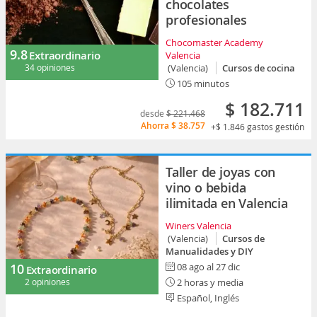
chocolates
profesionales
Chocomaster Academy
9.8
Extraordinario
Valencia
34 opiniones
(Valencia)
Cursos de cocina
105 minutos
$ 182.711
desde
$ 221.468
Ahorra
$ 38.757
+$ 1.846
gastos gestión
Taller de joyas con
vino o bebida
ilimitada en Valencia
Winers Valencia
(Valencia)
Cursos de
Manualidades y DIY
10
08 ago al 27 dic
Extraordinario
2 opiniones
2 horas y media
Español, Inglés