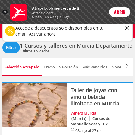
Actividades
Atrápalo, planes cerca de ti
×
ABRIR
Login
Atrapalo.com
Gratis - En Google Play
Murcia provincia
CAMBIAR
Accede a descuentos solo disponibles en tu
Cursos y talleres
Cualquier fecha
email.
Activar ahora
1
Cursos y talleres
en Murcia Departamento
Filtrar
1
filtros aplicados
Selección Atrápalo
Precio
Valoración
Más vendidos
Novedad
D
Taller de joyas con
vino o bebida
ilimitada en Murcia
Winers Murcia
(Murcia)
Cursos de
Manualidades y DIY
08 ago al 27 dic