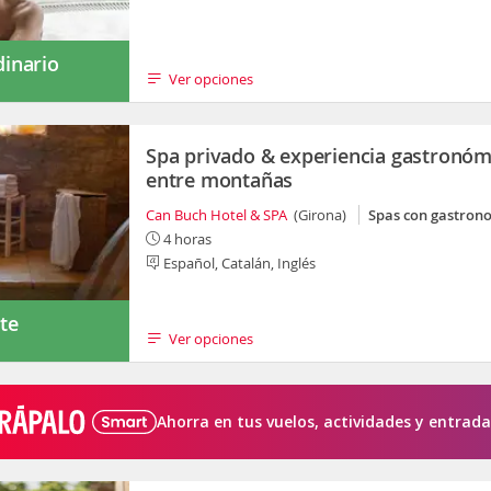
dinario
Ver opciones
Spa privado & experiencia gastronóm
entre montañas
Can Buch Hotel & SPA
(Girona)
Spas con gastron
4 horas
Español, Catalán, Inglés
te
Ver opciones
s
Ahorra en tus vuelos, actividades y entrada