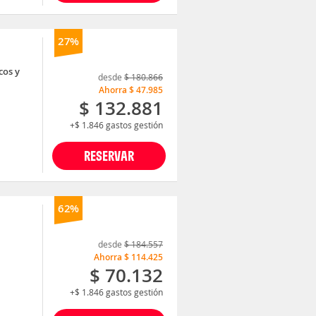
27%
cos y
desde
$ 180.866
Ahorra
$ 47.985
$ 132.881
+$ 1.846
gastos gestión
RESERVAR
62%
desde
$ 184.557
Ahorra
$ 114.425
$ 70.132
+$ 1.846
gastos gestión