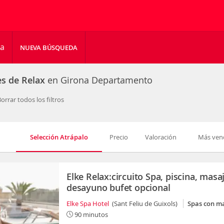
ha
NUEVA BÚSQUEDA
es de Relax
en Girona Departamento
orrar todos los filtros
Selección Atrápalo
Precio
Valoración
Más ven
Elke Relax:circuito Spa, piscina, masa
desayuno bufet opcional
Elke Spa Hotel
(Sant Feliu de Guixols)
Spas con m
90 minutos