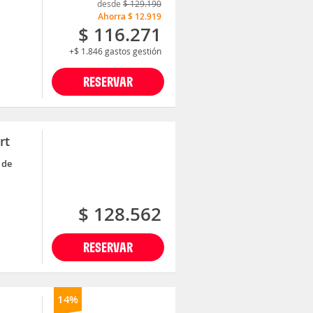
desde
$ 129.190
Ahorra
$ 12.919
$ 116.271
+$ 1.846
gastos gestión
RESERVAR
rt
 de
$ 128.562
RESERVAR
14%