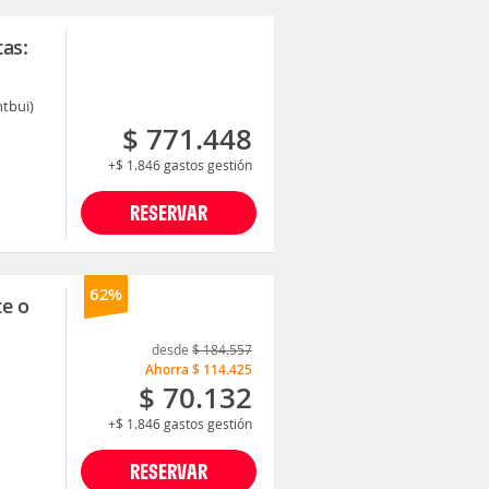
tas:
ntbui)
$ 771.448
+$ 1.846
gastos gestión
RESERVAR
62%
te o
desde
$ 184.557
Ahorra
$ 114.425
$ 70.132
+$ 1.846
gastos gestión
RESERVAR