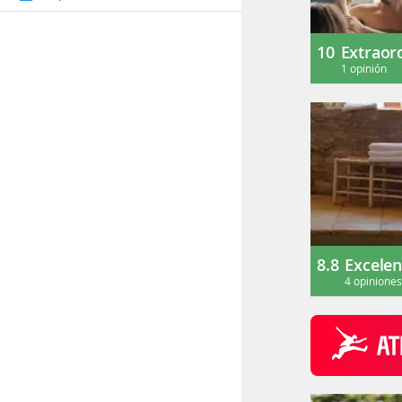
10
Extraor
1 opinión
8.8
Excelen
4 opinione