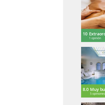
10
Extraor
1 opinión
8.0
Muy bu
5 opinione