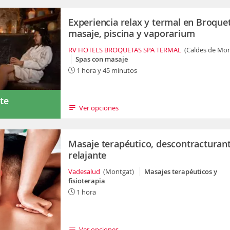
Experiencia relax y termal en Broque
masaje, piscina y vaporarium
RV HOTELS BROQUETAS SPA TERMAL
(Caldes de Mo
Spas con masaje
1 hora y 45 minutos
te
Ver opciones
s
Masaje terapéutico, descontracturan
relajante
Vadesalud
(Montgat)
Masajes terapéuticos y
fisioterapia
1 hora
Ver opciones