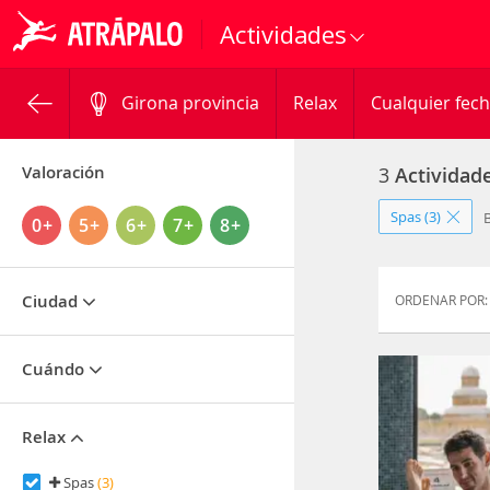
Actividades
Girona provincia
Relax
Cualquier fec
Valoración
3
Actividad
Spas (3)
B
0+
5+
6+
7+
8+
Ciudad
ORDENAR POR:
Cuándo
Relax
Spas
(3)