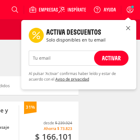
Login
ACTIVA DESCUENTOS
Solo disponibles en tu email
ACTIVAR
Tu email
Al pulsar 'Activar' confirmas haber leído y estar de
acuerdo con el
Aviso de privacidad
didos
Novedad
Descuento
31%
je y
desde
$ 239.924
asaje
Ahorra
$ 73.823
$ 166.101