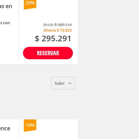
20%
as en
s con
desde
$ 369.114
Ahorra
$ 73.823
$ 295.291
RESERVAR
Subir
10%
ence