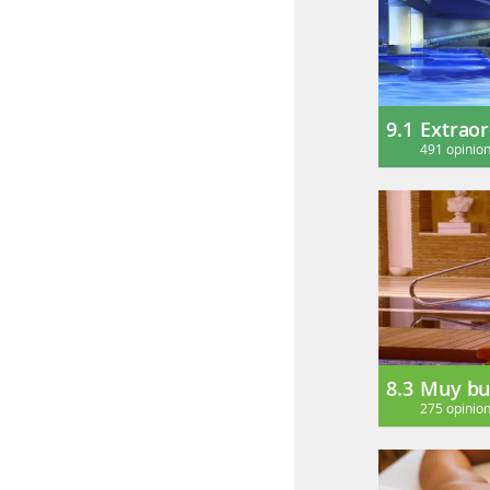
9.1
Extraor
491 opinio
8.3
Muy bu
275 opinio