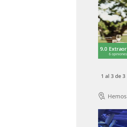
9.0
Extraor
6 opinione
1
al
3
de
3
Hemos 