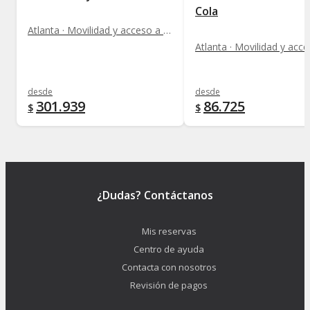
Cola
Atlanta · Movilidad y acceso a monumentos
desde
desde
301.939
86.725
$
$
¿Dudas? Contáctanos
Mis reservas
Centro de ayuda
Contacta con nosotros
Revisión de pagos