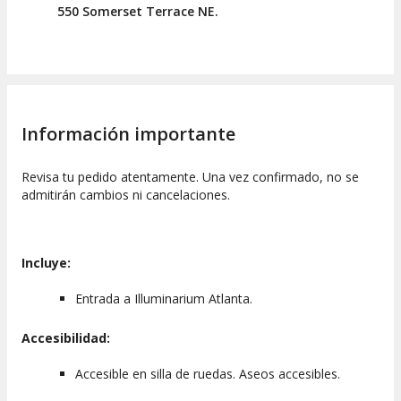
Este lugar permanece abierto
todos los días de 11:00 a
550 Somerset Terrace NE.
20:00 horas
.
CONSIDERACIONES IMPORTANTES
Es importante tener presente que
la entrada es válida por
un día
. Durante ese tiempo, podréis disfrutar de una
experiencia en la mañana y otra por la tarde.
Información importante
```
Revisa tu pedido atentamente. Una vez confirmado, no se
admitirán cambios ni cancelaciones.
Incluye:
Entrada a Illuminarium Atlanta.
Accesibilidad:
Accesible en silla de ruedas. Aseos accesibles.