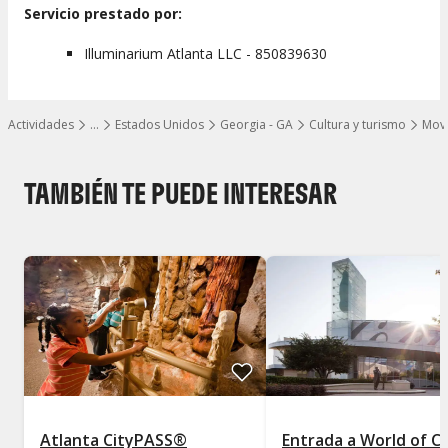
Servicio prestado por:
Illuminarium Atlanta LLC - 850839630
Actividades
…
Estados Unidos
Georgia - GA
Cultura y turismo
Movi
Mostrar todos los niveles
TAMBIÉN TE PUEDE INTERESAR
Atlanta CityPASS®
Entrada a World of C