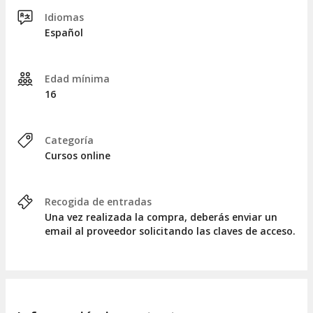
Idiomas
VER ÍNDICE
Español
Tema1: La crisis.
Tema 2: Primeros auxilios psicológicos.
Tema 3: Los 5 subsistemas de la persona; perfil clasic.
Edad mínima
Tema 4: Aplicación de los primeros auxilios psicológicos a
16
situaciones de riesgo y trastornos psicológicos.
Tema 5: Protocolo acercarese.
Categoría
Cursos online
Recogida de entradas
Una vez realizada la compra, deberás enviar un
email al proveedor solicitando las claves de acceso.