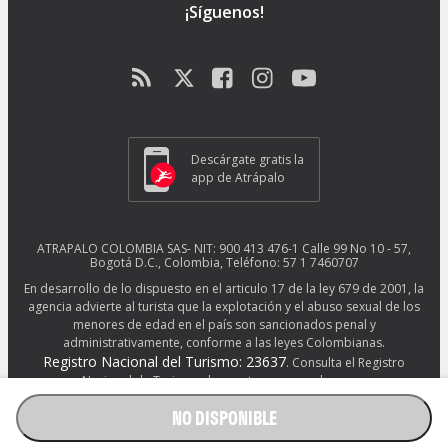
¡Síguenos!
Descárgate gratis la
app de Atrápalo
ATRAPALO COLOMBIA SAS- NIT: 900 413 476-1 Calle 99 No 10 - 57,
Bogotá D.C., Colombia, Teléfono: 57 1 7460707
En desarrollo de lo dispuesto en el articulo 17 de la ley 679 de 2001, la
agencia advierte al turista que la explotación y el abuso sexual de los
menores de edad en el país son sancionados penal y
administrativamente, conforme a las leyes Colombianas.
Registro Nacional del Turismo: 23637
. Consulta el Registro
Nacional de Turismo de nuestros proveedores en
http://www.rues.org.co/RNT
NO DISPONIBLE