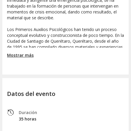
inmediata y atingente una emergencia psicológica, se ha
trabajado en la formación de personas que intervengan en
momentos de crisis emocional, dando como resultado, el
material que se describe.
Los Primeros Auxilios Psicológicos han tenido un proceso
conceptual evolutivo y construccionista de poco tiempo. En la
Ciudad de Santiago de Querétaro, Querétaro, desde el año
de 1995 se han compilado diversos materiales y experiencias
donde se procura la formación de especialistas que ofrezcan
Mostrar más
una intervención urgente y un tratamiento corto a personas
que pasen por una situación emocional crítica.
as bondades del modelo propuesto permiten ser utilizado,
como primera ayuda emocional, por personas que no
cuentan con una formación profesional en el área de la salud
Datos del evento
mental; esto es, por maestros, orientadores, personal del
equipo de salud, padres de familia y jóvenes líderes.
El procedimiento de ayuda, utilizado por este grupo
Duración
poblacional, tiene sus delimitaciones para proteger el mal
35 horas
uso del modelo y sólo se destacan elementos básicos para la
primera ayuda emocional: Los Primeros Auxilios Psicológicos.