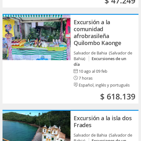
$ 47.249
Excursión a la
comunidad
afrobrasileña
Quilombo Kaonge
Salvador de Bahia (Salvador de
Bahia)
Excursiones de un
día
10 ago al 09 feb
7 horas
Español, inglés y portugués
$ 618.139
Excursión a la isla dos
Frades
Salvador de Bahia (Salvador de
Bahia)
Excursiones de un