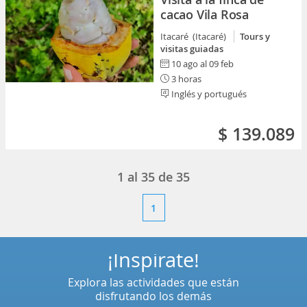
cacao Vila Rosa
Itacaré (Itacaré)
Tours y
visitas guiadas
10 ago al 09 feb
3 horas
Inglés y portugués
$ 139.089
1
al
35
de
35
1
¡Inspírate!
Explora las actividades que están
disfrutando los demás