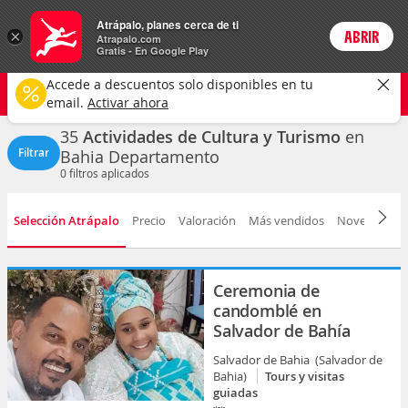
Actividades
Atrápalo, planes cerca de ti
×
ABRIR
Login
Atrapalo.com
Gratis - En Google Play
Bahia
CAMBIAR
Accede a descuentos solo disponibles en tu
Cultura y turismo
Cualquier fecha
email.
Activar ahora
35
Actividades de Cultura y Turismo
en
Filtrar
Bahia Departamento
0
filtros aplicados
Selección Atrápalo
Precio
Valoración
Más vendidos
Novedad
D
Ceremonia de
candomblé en
Salvador de Bahía
Salvador de Bahia (Salvador de
Bahia)
Tours y visitas
guiadas