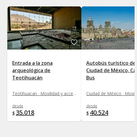
Entrada a la zona
Autobús turístico de
arqueológica de
Ciudad de México, Ca
Teotihuacán
Bus
Teotihuacan · Movilidad y acceso a monumentos
desde
desde
35.018
40.524
$
$