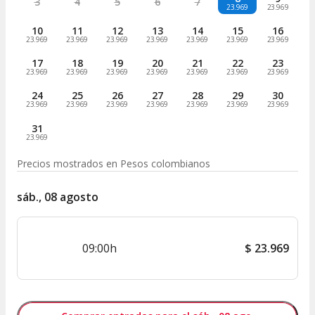
3
4
5
6
7
23.969
23.969
10
11
12
13
14
15
16
23.969
23.969
23.969
23.969
23.969
23.969
23.969
17
18
19
20
21
22
23
23.969
23.969
23.969
23.969
23.969
23.969
23.969
24
25
26
27
28
29
30
23.969
23.969
23.969
23.969
23.969
23.969
23.969
31
23.969
Precios mostrados en
Pesos colombianos
sáb., 08 agosto
09:00h
$
23.969