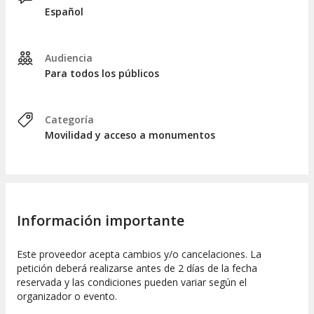
Español
Este servicio se encuentra disponible
todos los días de 9:00
a 18:00 horas
. La frecuencia de salida es de
cada 30
minutos
, iniciando en la parada ubicada en el Zócalo. La
duración total del recorrido es de aproximadamente
una
Audiencia
hora
.
Para todos los públicos
Menores de 4 años
Categoría
Los menores de 4 años podrán acceder de manera gratuita,
Movilidad y acceso a monumentos
aunque deberán mantenerse sentados en el regazo de un
adulto, ya que no se les proporcionará un asiento propio.
Información importante
Este proveedor acepta cambios y/o cancelaciones. La
petición deberá realizarse antes de 2 días de la fecha
reservada y las condiciones pueden variar según el
organizador o evento.