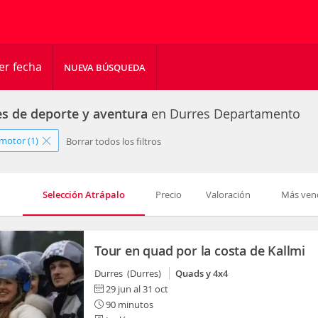
er fecha
NUEVA BÚSQUEDA
es de deporte y aventura
en Durres Departamento
motor (1)
Borrar todos los filtros
Selección Atrápalo
Precio
Valoración
Más ven
Tour en quad por la costa de Kallmi
Durres (Durres)
Quads y 4x4
29 jun al 31 oct
90 minutos