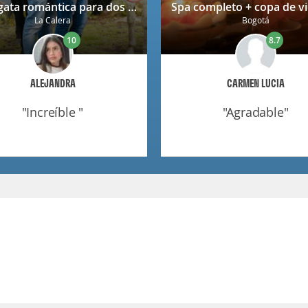
Cabalgata romántica para dos en La Calera con decoración
La Calera
Bogotá
10
8.7
ALEJANDRA
CARMEN LUCIA
"increíble "
"agradable"