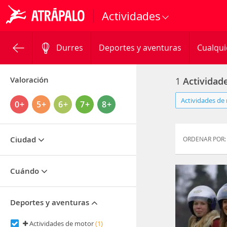
Actividades
Durres
Deportes y aventuras
Cualqui
Valoración
1
Actividad
Actividades de 
0+
5+
6+
7+
8+
Ciudad
ORDENAR POR:
Cuándo
Deportes y aventuras
Actividades de motor
(1)