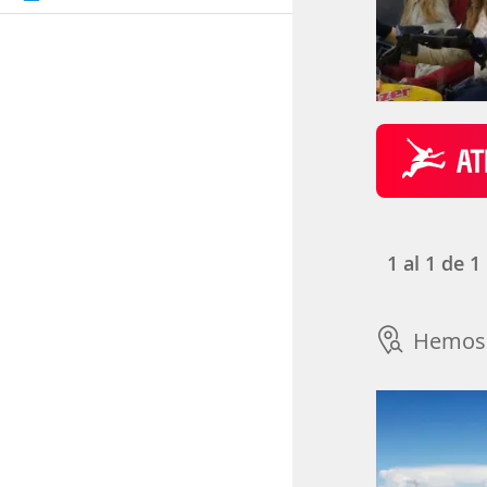
1
al
1
de
1
Hemos 