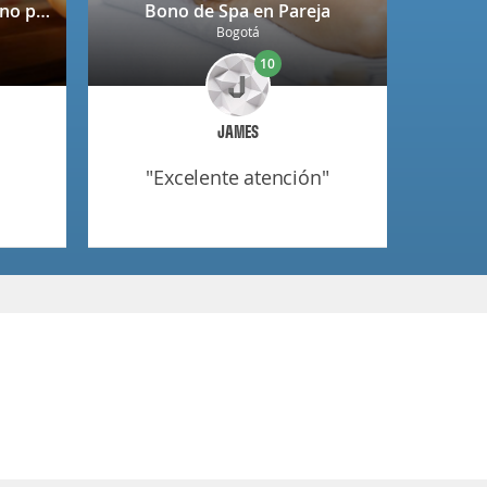
Spa completo + copa de vino para 2 personas en Niza
Bono de Spa en Pareja
Bogotá
10
JAMES
"excelente atención"