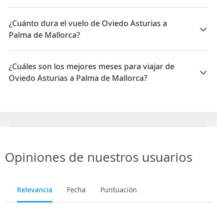
Las compañías que vuelan de Oviedo Asturias a Palma
de Mallorca son: Vueling, Volotea, Air Europa, Iberia
¿Cuánto dura el vuelo de Oviedo Asturias a
Palma de Mallorca?
La duración media para viajar entre Oviedo Asturias y
Palma de Mallorca es 01:40
¿Cuáles son los mejores meses para viajar de
Oviedo Asturias a Palma de Mallorca?
Los mejores meses para viajar de Oviedo Asturias a
Palma de Mallorca son Septiembre, Octubre, Febrero
Opiniones de nuestros usuarios
Relevancia
Fecha
Puntuación