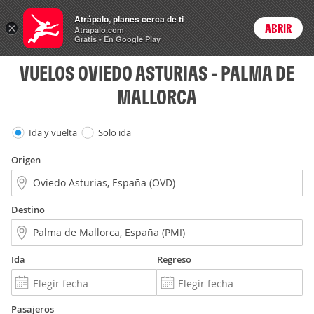
Vuelos
Atrápalo, planes cerca de ti
×
ABRIR
Login
Atrapalo.com
Gratis - En Google Play
VUELOS OVIEDO ASTURIAS - PALMA DE
MALLORCA
Ida y vuelta
Solo ida
Origen
Destino
Ida
Regreso
Pasajeros