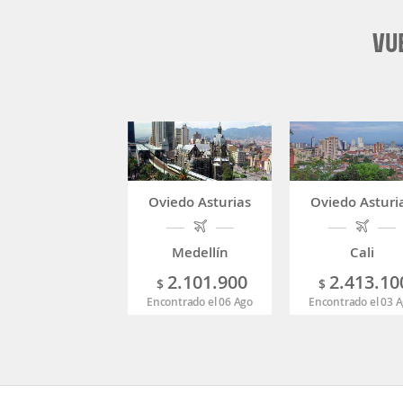
VU
Oviedo Asturias
Oviedo Asturi
Medellín
Cali
2.101.900
2.413.10
$
$
Encontrado el 06 Ago
Encontrado el 03 