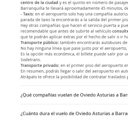
centro de la ciudad
y es el quinto en número de pasajer
Barranquilla te llevará aproximadamente 45 minutos, dep
- Taxis:
en el aeropuerto solo hay una compañía autorizad
parada de taxis la encontrarás a la salida del primer pis
Hay otras compañías que hacen el servicio puerta a puer
recomendable que antes de subirte al vehículo
consulte
que te podrán aplicar extras por el hecho de salir o ir h
Transporte público:
también encontrarás autobuses de lí
No hay ninguna línea que pase justo por el aeropuerto, pe
Es la opción más económica, el billete puede salir por 
Sodetrans.
Transporte privado:
en el primer piso del aeropuerto e
En resumen, podrás llegar o salir del aeropuerto en aut
Atrápalo te ofrece la posibilidad de contratar traslados p
¿Qué compañías vuelan de Oviedo Asturias a Barr
Las compañías que vuelan de Oviedo Asturias a Barranq
¿Cuánto dura el vuelo de Oviedo Asturias a Barra
La duración media para viajar entre Oviedo Asturias y B