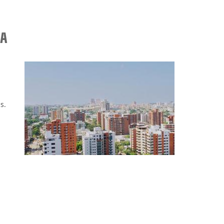
LA
s.