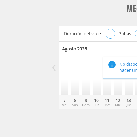
ME
Duración del viaje:
–
7
días
Agosto 2026
No dispo
hacer un
7
8
9
10
11
12
13
Vie
Sáb
Dom
Lun
Mar
Mié
Jue