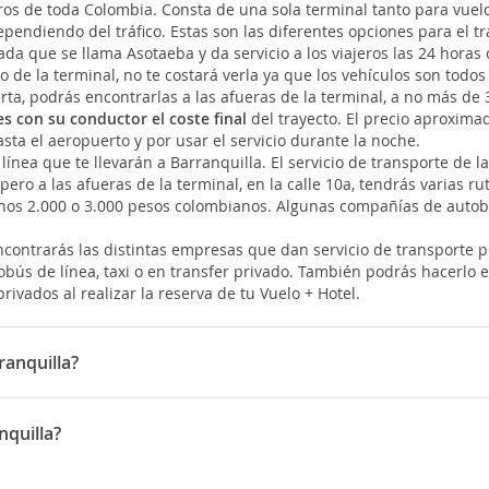
os de toda Colombia. Consta de una sola terminal tanto para vuel
endiendo del tráfico. Estas son las diferentes opciones para el tr
a que se llama Asotaeba y da servicio a los viajeros las 24 horas 
o de la terminal, no te costará verla ya que los vehículos son todos
ta, podrás encontrarlas a las afueras de la terminal, a no más de 
s con su conductor el coste final
del trayecto. El precio aproxima
asta el aeropuerto y por usar el servicio durante la noche.
nea que te llevarán a Barranquilla. El servicio de transporte de l
ro a las afueras de la terminal, en la calle 10a, tendrás varias rut
unos 2.000 o 3.000 pesos colombianos. Algunas compañías de autobu
ncontrarás las distintas empresas que dan servicio de transporte p
obús de línea, taxi o en transfer privado. También podrás hacerlo 
rivados al realizar la reserva de tu Vuelo + Hotel.
anquilla?
uilla son: Avianca
nquilla?
arranquilla es 25:52