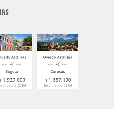
IAS
viedo Asturias
Oviedo Asturias
Bogotá
Caracas
1.929.000
1.637.100
$
$
ncontrado el 27 Jul
Encontrado el 23 Jul