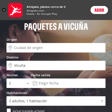
Vuelo+Hotel
Atrápalo, planes cerca de ti
×
ABRIR
Login
Atrapalo.com
Gratis - En Google Play
PAQUETES A VICUÑA
Origen
Destino
Noches
Fecha salida
Habitaciones
Incluir traslado al hotel