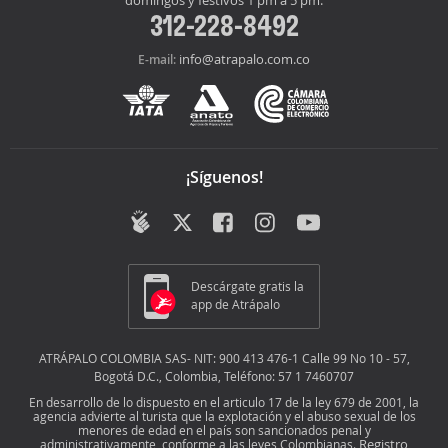
domingos y festivos 1 pm a 5 pm:
312-228-8492
info@atrapalo.com.co
E-mail:
¡Síguenos!
Descárgate gratis la
app de Atrápalo
ATRÁPALO COLOMBIA SAS- NIT: 900 413 476-1 Calle 99 No 10 - 57,
Bogotá D.C., Colombia, Teléfono: 57 1 7460707
En desarrollo de lo dispuesto en el articulo 17 de la ley 679 de 2001, la
agencia advierte al turista que la explotación y el abuso sexual de los
menores de edad en el país son sancionados penal y
Registro
administrativamente, conforme a las leyes Colombianas.