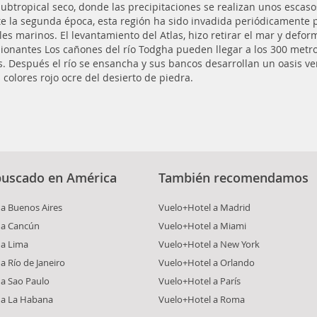
subtropical seco, donde las precipitaciones se realizan unos escaso
e la segunda época, esta región ha sido invadida periódicamente 
les marinos. El levantamiento del Atlas, hizo retirar el mar y deformó
ionantes Los cañones del río Todgha pueden llegar a los 300 metro
s. Después el río se ensancha y sus bancos desarrollan un oasis v
 colores rojo ocre del desierto de piedra.
buscado en América
También recomendamos
a Buenos Aires
Vuelo+Hotel a Madrid
 a Cancún
Vuelo+Hotel a Miami
 a Lima
Vuelo+Hotel a New York
a Río de Janeiro
Vuelo+Hotel a Orlando
 a Sao Paulo
Vuelo+Hotel a París
 a La Habana
Vuelo+Hotel a Roma