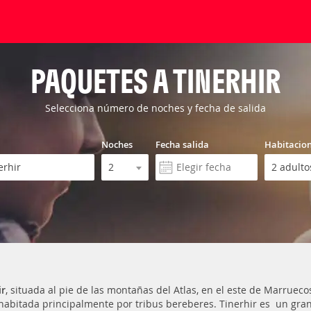
PAQUETES A TINERHIR
Selecciona número de noches y fecha de salida
Noches
Fecha salida
Habitacio
ir
, situada al pie de las montañas del Atlas, en el este de Marrueco
 habitada principalmente por tribus bereberes. Tinerhir es un gr