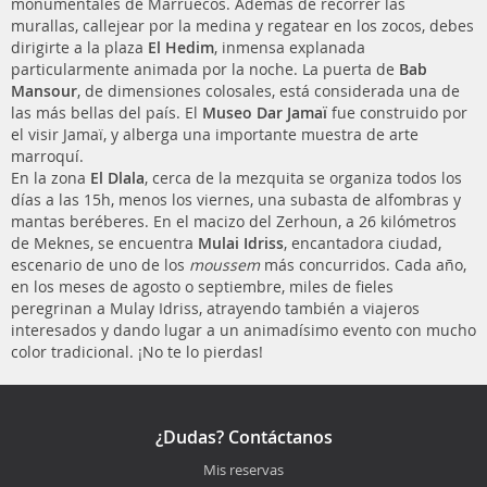
monumentales de Marruecos. Además de recorrer las
murallas, callejear por la medina y regatear en los zocos, debes
dirigirte a la plaza
El Hedim
, inmensa explanada
particularmente animada por la noche. La puerta de
Bab
Mansour
, de dimensiones colosales, está considerada una de
las más bellas del país. El
Museo Dar Jamaï
fue construido por
el visir Jamaï, y alberga una importante muestra de arte
marroquí.
En la zona
El Dlala
, cerca de la mezquita se organiza todos los
días a las 15h, menos los viernes, una subasta de alfombras y
mantas beréberes. En el macizo del Zerhoun, a 26 kilómetros
de Meknes, se encuentra
Mulai Idriss
, encantadora ciudad,
escenario de uno de los
moussem
más concurridos. Cada año,
en los meses de agosto o septiembre, miles de fieles
peregrinan a Mulay Idriss, atrayendo también a viajeros
interesados y dando lugar a un animadísimo evento con mucho
color tradicional. ¡No te lo pierdas!
¿Dudas? Contáctanos
Mis reservas