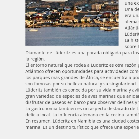
una exp
Una de
era un
aleman
Atlánti
Lüderit
La his
sobre 
Diamante de Lüderitz es una parada obligada para los 
la región.
El entorno natural que rodea a Lüderitz es otra razón 
Atlántico ofrecen oportunidades para actividades como
los parques más grandes de África, se encuentra a poc
son famosas por su belleza natural y su singularidad.
Lüderitz también es conocida por su vida marina y avif
gran variedad de especies de aves marinas que anidan 
disfrutar de paseos en barco para observar delfines y 
La gastronomía también es un aspecto destacado de Lü
delicia local. La influencia alemana en la cocina tamb
En resumen, Lüderitz en Namibia es una ciudad costera
marina. Es un destino turístico que ofrece una experie