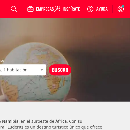
Login
nes
de
Namibia
, en el suroeste de
África
. Con su
al, Lüderitz es un destino turístico único que ofrece