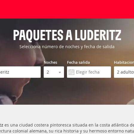
PAQUETES A LUDERITZ
Selecciona número de noches y fecha de salida
Noches
Fecha salida
Habitacio
tz
es una ciudad costera pintoresca situada en la costa atlántica 
ectura colonial alemana, su rica historia y su hermoso entorno natur