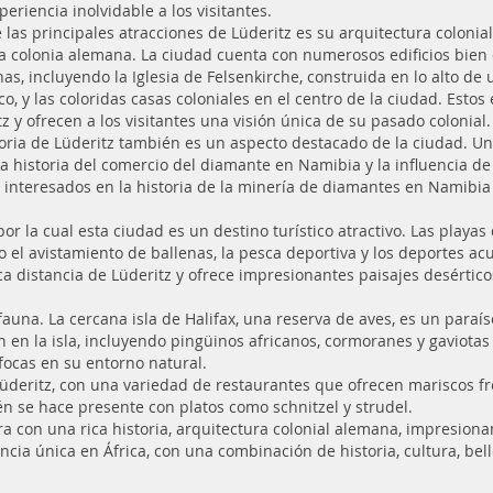
eriencia inolvidable a los visitantes.
 las principales atracciones de Lüderitz es su arquitectura colon
a colonia alemana. La ciudad cuenta con numerosos edificios bien 
as, incluyendo la Iglesia de Felsenkirche, construida en lo alto de
co, y las coloridas casas coloniales en el centro de la ciudad. Esto
z y ofrecen a los visitantes una visión única de su pasado colonial.
toria de Lüderitz también es un aspecto destacado de la ciudad. Un
la historia del comercio del diamante en Namibia y la influencia de
interesados en la historia de la minería de diamantes en Namibia
por la cual esta ciudad es un destino turístico atractivo. Las play
 el avistamiento de ballenas, la pesca deportiva y los deportes a
a distancia de Lüderitz y ofrece impresionantes paisajes desértico
auna. La cercana isla de Halifax, una reserva de aves, es un paraí
en la isla, incluyendo pingüinos africanos, cormoranes y gaviotas
focas en su entorno natural.
deritz, con una variedad de restaurantes que ofrecen mariscos fre
ién se hace presente con platos como schnitzel y strudel.
 con una rica historia, arquitectura colonial alemana, impresiona
ncia única en África, con una combinación de historia, cultura, bell