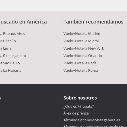
buscado en América
También recomendamos
a Buenos Aires
Vuelo+Hotel a Madrid
 a Cancún
Vuelo+Hotel a Miami
 a Lima
Vuelo+Hotel a New York
a Río de Janeiro
Vuelo+Hotel a Orlando
 a Sao Paulo
Vuelo+Hotel a París
 a La Habana
Vuelo+Hotel a Roma
s
Sobre nosotros
¿Qué es Atrápalo?
Área de prensa
Términos y condiciones generales
Términos y condiciones Atrápalo Sma