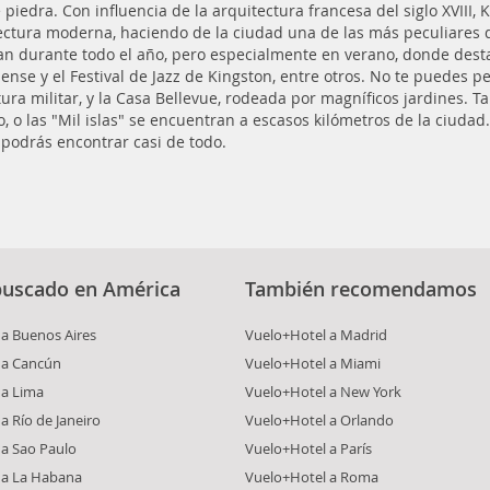
e piedra. Con influencia de la arquitectura francesa del siglo XVII
ectura moderna, haciendo de la ciudad una de las más peculiares 
an durante todo el año, pero especialmente en verano, donde destaca
ense y el Festival de Jazz de Kingston, entre otros. No te puedes p
tura militar, y la Casa Bellevue, rodeada por magníficos jardines. T
o, o las "Mil islas" se encuentran a escasos kilómetros de la ciuda
podrás encontrar casi de todo.
buscado en América
También recomendamos
a Buenos Aires
Vuelo+Hotel a Madrid
 a Cancún
Vuelo+Hotel a Miami
 a Lima
Vuelo+Hotel a New York
a Río de Janeiro
Vuelo+Hotel a Orlando
 a Sao Paulo
Vuelo+Hotel a París
 a La Habana
Vuelo+Hotel a Roma