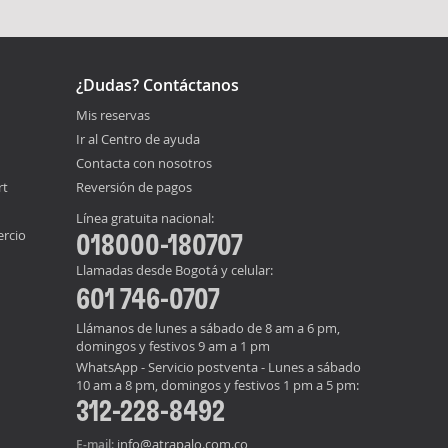
¿Dudas? Contáctanos
Mis reservas
Ir al Centro de ayuda
Contacta con nosotros
rt
Reversión de pagos
Línea gratuita nacional:
ercio
018000-180707
Llamadas desde Bogotá y celular:
601 746-0707
Llámanos de lunes a sábado de 8 am a 6 pm,
domingos y festivos 9 am a 1 pm
WhatsApp - Servicio postventa - Lunes a sábado
10 am a 8 pm, domingos y festivos 1 pm a 5 pm:
312-228-8492
info@atrapalo.com.co
E-mail: