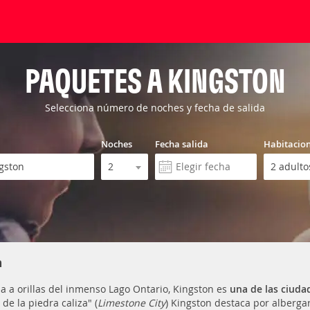
PAQUETES A KINGSTON
Selecciona número de noches y fecha de salida
Noches
Fecha salida
Habitacio
n
a a orillas del inmenso Lago Ontario, Kingston es
una de las ciuda
de la piedra caliza" (
Limestone City
) Kingston destaca por alberga