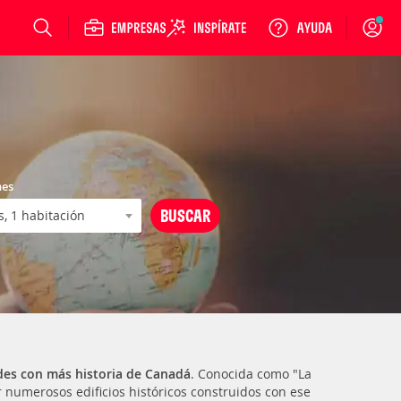
Login
nes
des con más historia de Canadá
. Conocida como "La
r numerosos edificios históricos construidos con ese